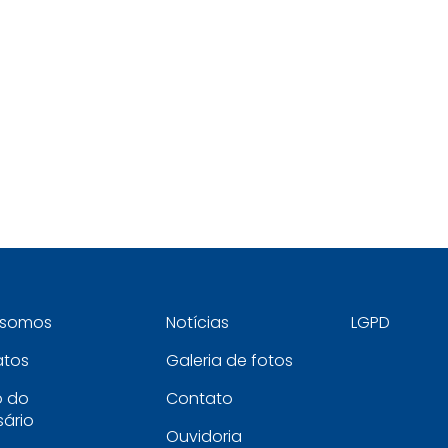
somos
Notícias
LGPD
atos
Galeria de fotos
o do
Contato
ário
Ouvidoria