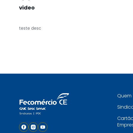
video
teste desc
Quem 
Sindic
Cartã
Empres