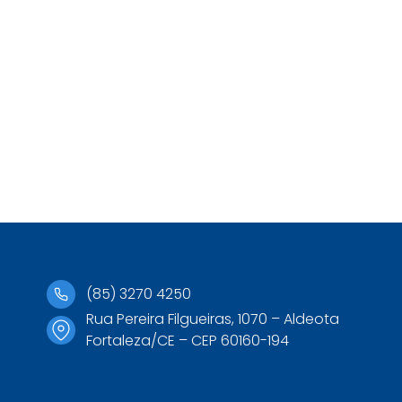
(85) 3270 4250
Rua Pereira Filgueiras, 1070 – Aldeota
Fortaleza/CE – CEP 60160-194