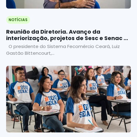
NOTÍCIAS
Reunião da Diretoria. Avanço da
interiorização, projetos de Sesc e Senac e
atuação das Cace assumem prioridade
O presidente do Sistema Fecomércio Ceará, Luiz
Gastão Bittencourt,...