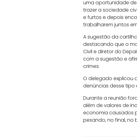
uma oportunidade de e
trazer a sociedade ci
e furtos e depois enco
trabalharem juntos e
A sugestão da cartilh
destacando que o mat
Civil e diretor do De
com a sugestão e afirm
crimes.
O delegado explicou 
denúncias desse tipo
Durante a reunião for
além de valores de in
economia causados po
pesando, no final, no