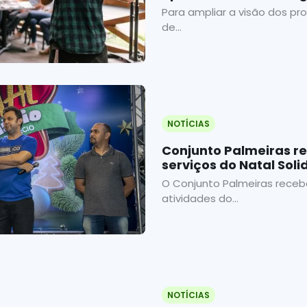
Eventos em Fortaleza
Para ampliar a visão dos pro
de...
NOTÍCIAS
Conjunto Palmeiras r
serviços do Natal Soli
prossegue até esta s
O Conjunto Palmeiras recebe
atividades do...
NOTÍCIAS