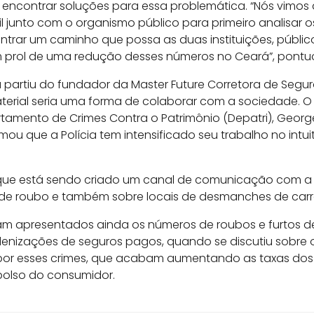
ncontrar soluções para essa problemática. “Nós vimos a
vil junto com o organismo público para primeiro analisar
ntrar um caminho que possa as duas instituições, público
m prol de uma redução desses números no Ceará”, pontu
a partiu do fundador da Master Future Corretora de Segur
erial seria uma forma de colaborar com a sociedade. O 
partamento de Crimes Contra o Patrimônio (Depatri), Geor
ou que a Polícia tem intensificado seu trabalho no intuit
que está sendo criado um canal de comunicação com a
 de roubo e também sobre locais de desmanches de carr
am apresentados ainda os números de roubos e furtos de
denizações de seguros pagos, quando se discutiu sobre o
r esses crimes, que acabam aumentando as taxas dos 
 bolso do consumidor.