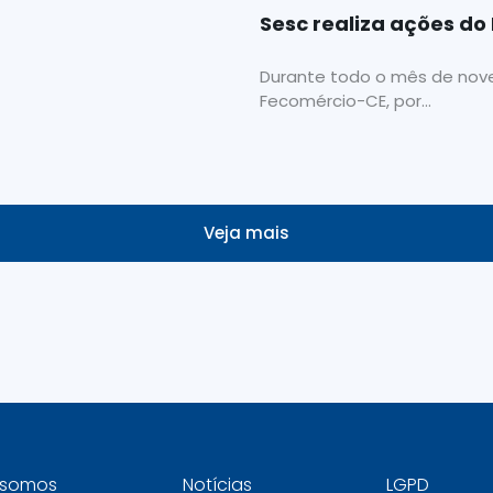
Sesc realiza ações d
Durante todo o mês de nov
Fecomércio-CE, por...
Veja mais
somos
Notícias
LGPD