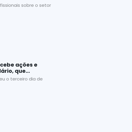
fissionais sobre o setor
ecebe ações e
dário, que
egunda-feira
u o terceiro dia de