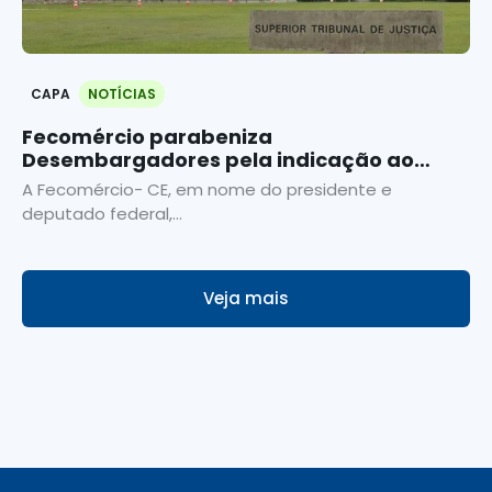
CAPA
NOTÍCIAS
Fecomércio parabeniza
Desembargadores pela indicação ao
Tribunal de Justiça
A Fecomércio- CE, em nome do presidente e
deputado federal,...
Veja mais