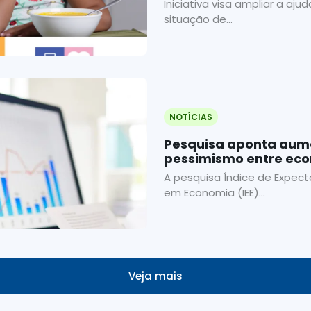
Iniciativa visa ampliar a aju
famílias de baixa ren
situação de...
NOTÍCIAS
Pesquisa aponta aum
pessimismo entre ec
A pesquisa Índice de Expect
em Economia (IEE)...
Veja mais