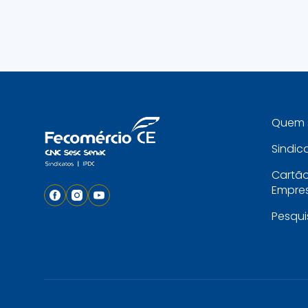
Quem 
Sindic
Cartã
Empres
Pesqui