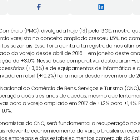
omércio (PMC), divulgada hoje (13) pelo IBGE, mostra que,
cio varejista no conceito ampliado cresceu 1,5%, na c
tos sazonais. Essa foi a quinta alta registrada nos último
ado do varejo desde abril de 2016 – em janeiro deste ano
ação de +3,0%. Nessa base comparativa, destacaram-se
acessórios (+3,5%) e de equipamentos de informática e
vada em abril (+10,2%) foi a maior desde novembro de 20
acional do Comércio de Bens, Serviços e Turismo (CNC),
eração após três anos de quedas, mesmo que lentamen
ivas para o varejo ampliado em 2017 de +1,2% para +1,4%.
 1,0%.
onomistas da CNC, será fundamental a recuperação no
is relevante economicamente do varejo brasileiro, resp
dos empregos e dos estabelecimentos comerciais do Paí