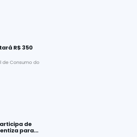
R$ 350
al de Consumo do
articipa de
entiza para
 que cuidam de