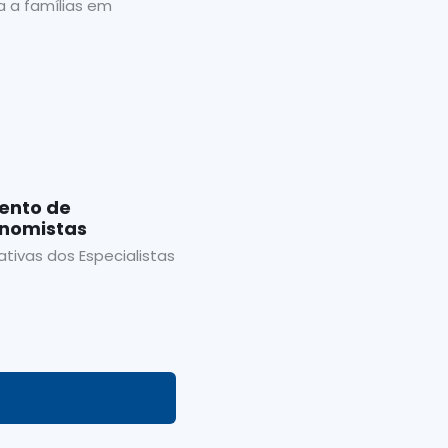
da a famílias em
da
ento de
onomistas
ativas dos Especialistas