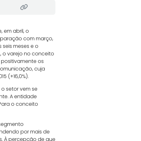
 em abril, o
omparação com março,
s seis meses e o
, o varejo no conceito
 positivamente os
 comunicação, cuja
15 (+16,0%).
 o setor vem se
te. A entidade
 Para o conceito
 segmento
ondendo por mais de
s. À percepção de que