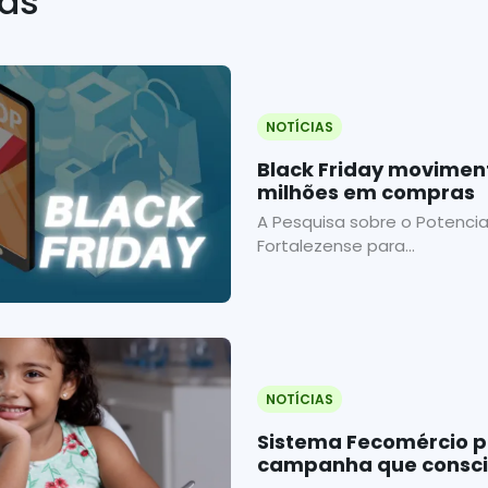
ias
NOTÍCIAS
Black Friday movimentará 
milhões em compras
A Pesquisa sobre o Potenci
Fortalezense para...
NOTÍCIAS
Sistema Fecomércio p
campanha que consci
doações a entidades