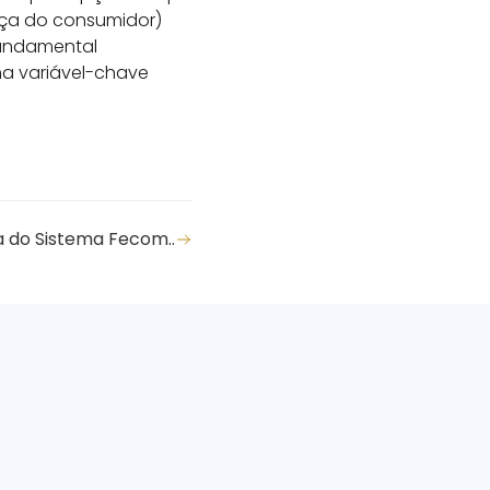
nça do consumidor)
fundamental
a variável-chave
a do Sistema Fecom..