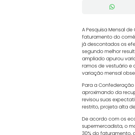
A Pesquisa Mensal de C
faturamento do comér
já descontados os efei
segundo melhor result
ampliado apurou vari
ramos de vestuário e 
variação mensal obser
Para a Confederação N
aproximando da recup
revisou suas expectat
restrito, projeta alta de
De acordo com os ec
supermercadista, o ma
30% do faturamento, 