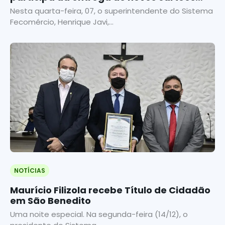
para prefeituras
Nesta quarta-feira, 07, o superintendente do Sistema
Fecomércio, Henrique Javi,...
NOTÍCIAS
Maurício Filizola recebe Título de Cidadão
em São Benedito
Uma noite especial. Na segunda-feira (14/12), o