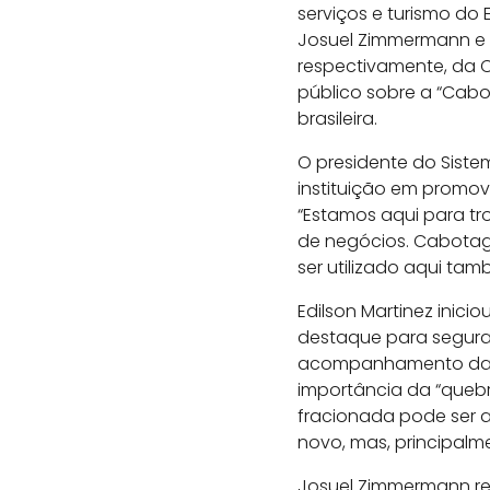
serviços e turismo do
Josuel Zimmermann e E
respectivamente, da C
público sobre a “Cabo
brasileira.
O presidente do Sistem
instituição em promov
“Estamos aqui para tr
de negócios. Cabotag
ser utilizado aqui tam
Edilson Martinez ini
destaque para seguran
acompanhamento da ro
importância da “queb
fracionada pode ser 
novo, mas, principalme
Josuel Zimmermann re