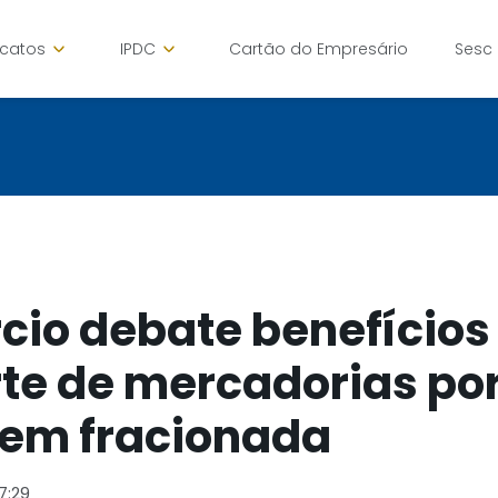
icatos
IPDC
Cartão do Empresário
Sesc
io debate benefícios
te de mercadorias po
em fracionada
7:29