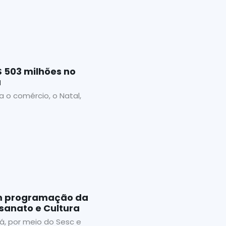
 503 milhões no
a
 o comércio, o Natal,
am programação da
esanato e Cultura
, por meio do Sesc e