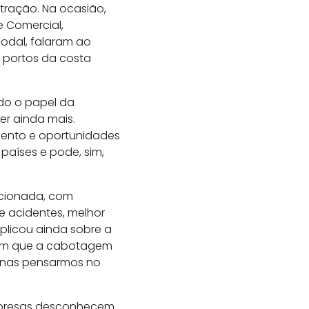
tração. Na ocasião,
e Comercial,
odal, falaram ao
s portos da costa
ndo o papel da
er ainda mais.
imento e oportunidades
aíses e pode, sim,
acionada, com
e acidentes, melhor
licou ainda sobre a
erem que a cabotagem
penas pensarmos no
empresas desconhecem