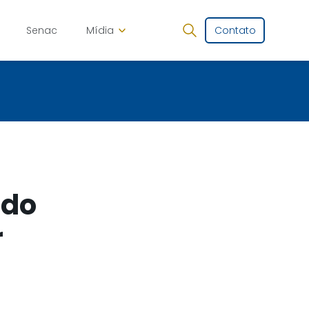
Senac
Mídia
Contato
 do
r