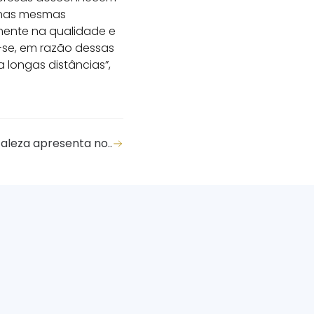
s nas mesmas
mente na qualidade e
a-se, em razão dessas
longas distâncias”,
aleza apresenta no..