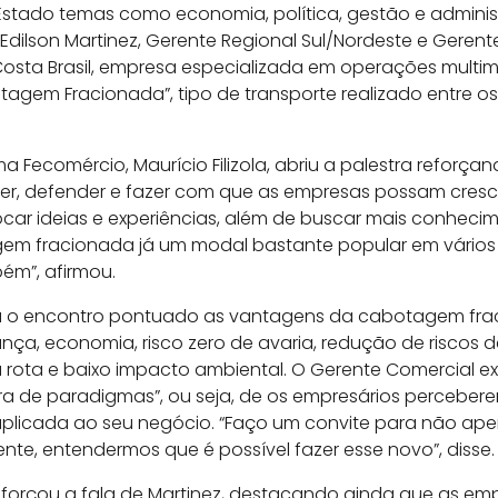
 Estado temas como economia, política, gestão e adminis
dilson Martinez, Gerente Regional Sul/Nordeste e Gerent
osta Brasil, empresa especializada em operações multim
tagem Fracionada”, tipo de transporte realizado entre o
a Fecomércio, Maurício Filizola, abriu a palestra reforça
er, defender e fazer com que as empresas possam cresc
ocar ideias e experiências, além de buscar mais conhec
em fracionada já um modal bastante popular em vários p
bém”, afirmou.
ciou o encontro pontuado as vantagens da cabotagem fr
ça, economia, risco zero de avaria, redução de riscos d
ta e baixo impacto ambiental. O Gerente Comercial exp
ra de paradigmas”, ou seja, de os empresários perceb
aplicada ao seu negócio. “Faço um convite para não a
nte, entendermos que é possível fazer esse novo”, disse.
forçou a fala de Martinez, destacando ainda que as 