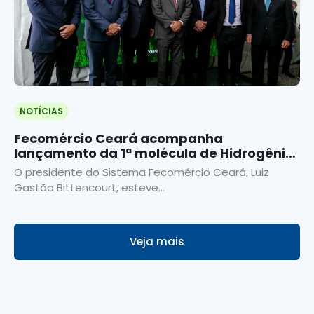
NOTÍCIAS
Fecomércio Ceará acompanha
lançamento da 1ª molécula de Hidrogênio
Verde da América Latina
O presidente do Sistema Fecomércio Ceará, Luiz
Gastão Bittencourt, esteve...
Veja mais