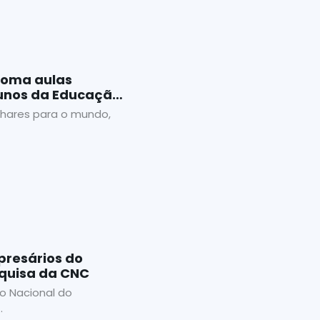
etoma aulas
lunos da Educação
lhares para o mundo,
presários do
quisa da CNC
o Nacional do
.