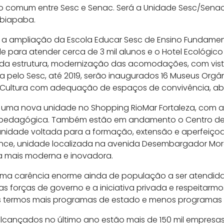
 comum entre Sesc e Senac. Será a Unidade Sesc/Senac
Ibiapaba.
a ampliação da Escola Educar Sesc de Ensino Fundament
 para atender cerca de 3 mil alunos e o Hotel Ecológic
da estrutura, modernização das acomodações, com vist
da pelo Sesc, até 2019, serão inaugurados 16 Museus Orgâ
 Cultura com adequação de espaços de convivência, abe
r uma nova unidade no Shopping RioMar Fortaleza, com 
ha pedagógica. Também estão em andamento o Centro d
unidade voltada para a formação, extensão e aperfeiçoa
nce, unidade localizada na avenida Desembargador Mor
 mais moderna e inovadora.
uma carência enorme ainda de população a ser atendida 
 as forças de governo e a iniciativa privada e respeita
mas termos mais programas de estado e menos programas 
alcançados no último ano estão mais de 150 mil empresa