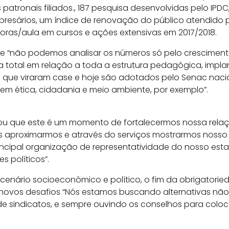
 patronais filiados., 187 pesquisa desenvolvidas pelo IPDC
resários, um índice de renovação do público atendido
horas/aula em cursos e ações extensivas em 2017/2018.
e “não podemos analisar os números só pelo crescimento
total em relação a toda a estrutura pedagógica, impl
vos que viraram case e hoje são adotados pelo Senac naci
uem ética, cidadania e meio ambiente, por exemplo”.
orçou que este é um momento de fortalecermos nossa rel
os aproximarmos e através do serviços mostrarmos noss
rincipal organização de representatividade do nosso es
s políticos”.
 cenário socioeconômico e político, o fim da obrigatori
 novos desafios “Nós estamos buscando alternativas não
 sindicatos, e sempre ouvindo os conselhos para coloc