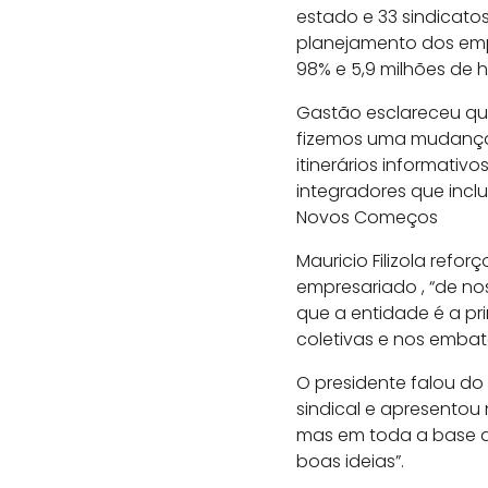
estado e 33 sindicatos
planejamento dos emp
98% e 5,9 milhões de 
Gastão esclareceu qu
fizemos uma mudança 
itinerários informati
integradores que incl
Novos Começos
Mauricio Filizola ref
empresariado , “de n
que a entidade é a p
coletivas e nos embate
O presidente falou do
sindical e apresentou
mas em toda a base de
boas ideias”.