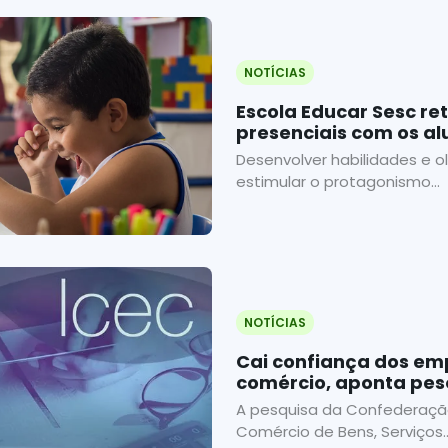
NOTÍCIAS
Escola Educar Sesc r
presenciais com os a
Infantil
Desenvolver habilidades e o
estimular o protagonismo...
NOTÍCIAS
Cai confiança dos em
comércio, aponta pes
A pesquisa da Confederaçã
Comércio de Bens, Serviços..