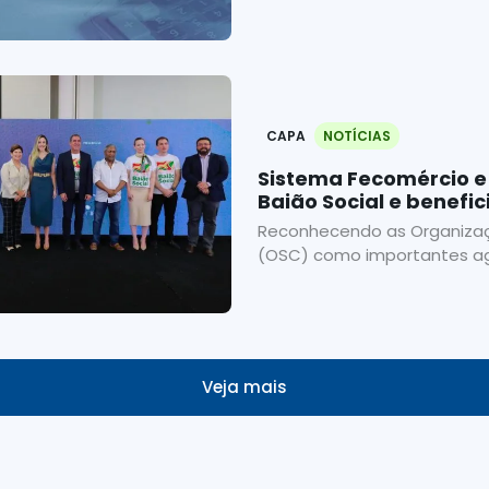
CAPA
NOTÍCIAS
Sistema Fecomércio e
Baião Social e benefi
Organizações da Soci
Reconhecendo as Organizaç
(OSC) como importantes ag
Veja mais