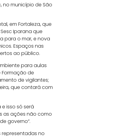
, no município de São
al, em Fortaleza, que
o Sesc Iparana que
a para o mar, e nova
nicos. Espaços nas
rtos ao público.
ambiente para aulas
e Formação de
mento de vigilantes;
eira, que contará com
e isso só será
rmos as ações não como
de governo”.
s representadas no