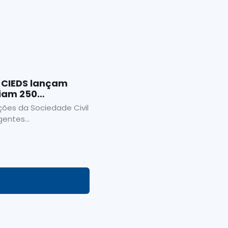
 CIEDS lançam
ciam 250
edade Civil
ões da Sociedade Civil
entes...