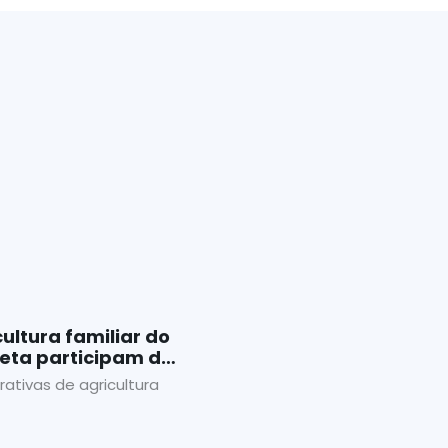
ultura familiar do
eta participam de
tica
ativas de agricultura