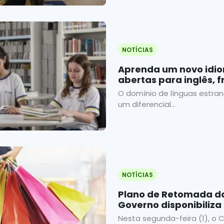
NOTÍCIAS
Aprenda um novo idio
abertas para inglês, 
O domínio de línguas estra
um diferencial...
NOTÍCIAS
Plano de Retomada da
Governo disponibiliza
consulta ao CNAEs
Nesta segunda-feira (1), o C