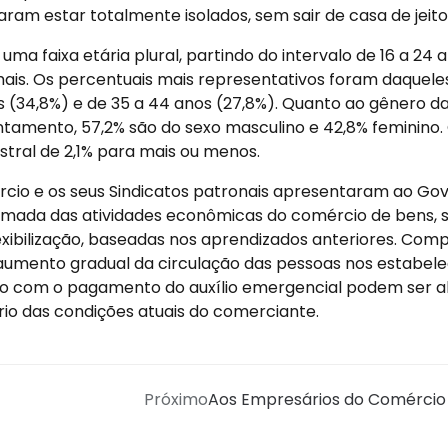
aram estar totalmente isolados, sem sair de casa de jeit
uma faixa etária plural, partindo do intervalo de 16 a 24 
is. Os percentuais mais representativos foram daqueles
os (34,8%) e de 35 a 44 anos (27,8%). Quanto ao gênero d
amento, 57,2% são do sexo masculino e 42,8% feminino. 
tral de 2,1% para mais ou menos.
cio e os seus Sindicatos patronais apresentaram ao Go
mada das atividades econômicas do comércio de bens, se
exibilização, baseadas nos aprendizados anteriores. Co
 aumento gradual da circulação das pessoas nos estabel
o com o pagamento do auxílio emergencial podem ser al
io das condições atuais do comerciante.
Próximo
Aos Empresários do Comércio de