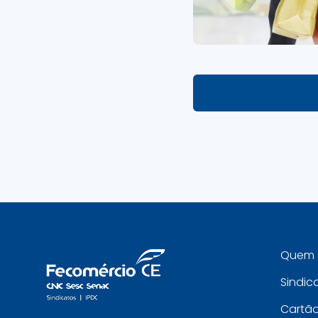
Quem 
Sindic
Cartã