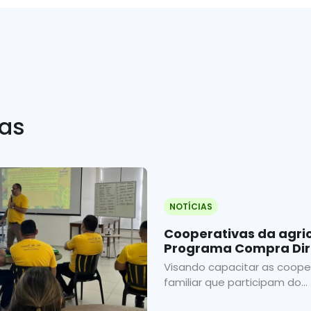
ias
NOTÍCIAS
Cooperativas da agric
Programa Compra Dir
capacitação em logís
Visando capacitar as cooper
familiar que participam do...