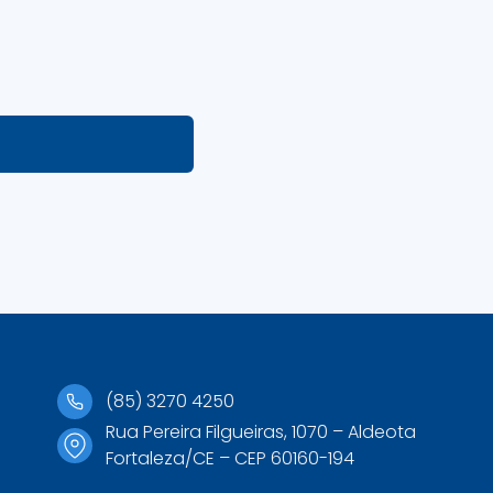
(85) 3270 4250
Rua Pereira Filgueiras, 1070 – Aldeota
Fortaleza/CE – CEP 60160-194