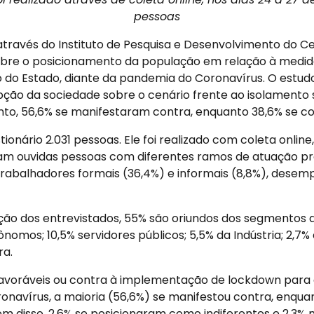
pessoas
través do Instituto de Pesquisa e Desenvolvimento do Ce
sobre o posicionamento da população em relação à medid
do Estado, diante da pandemia do Coronavírus. O estudo
ção da sociedade sobre o cenário frente ao isolamento so
to, 56,6% se manifestaram contra, enquanto 38,6% se co
nário 2.031 pessoas. Ele foi realizado com coleta online
am ouvidas pessoas com diferentes ramos de atuação prof
trabalhadores formais (36,4%) e informais (8,8%), desem
ão dos entrevistados, 55% são oriundos dos segmentos 
ônomos; 10,5% servidores públicos; 5,5% da Indústria; 2,
ra.
avoráveis ou contra à implementação de lockdown para d
navírus, a maioria (56,6%) se manifestou contra, enqua
ém disso, 2,6% se posicionaram como indiferentes e 2,3