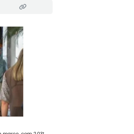
de março, com 2.031