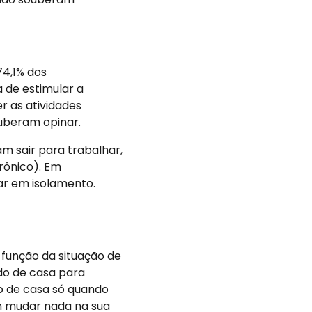
4,1% dos
a de estimular a
r as atividades
uberam opinar.
m sair para trabalhar,
rônico). Em
ar em isolamento.
função da situação de
do de casa para
do de casa só quando
m mudar nada na sua