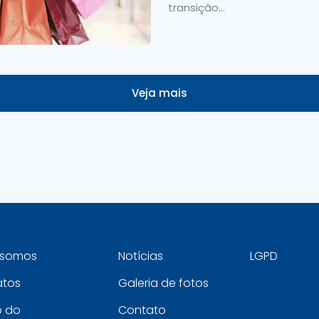
transição...
Veja mais
somos
Notícias
LGPD
atos
Galeria de fotos
o do
Contato