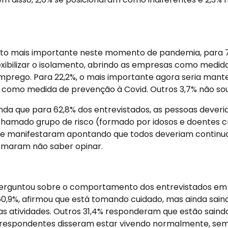
to mais importante neste momento de pandemia, para 7
lexibilizar o isolamento, abrindo as empresas como medid
mprego. Para 22,2%, o mais importante agora seria mante
como medida de prevenção à Covid. Outros 3,7% não so
nda que para 62,8% dos entrevistados, as pessoas deveria
chamado grupo de risco (formado por idosos e doentes c
 se manifestaram apontando que todos deveriam continu
irmaram não saber opinar.
rguntou sobre o comportamento dos entrevistados em 
60,9%, afirmou que está tomando cuidado, mas ainda sain
ras atividades. Outros 31,4% responderam que estão sain
os respondentes disseram estar vivendo normalmente, se