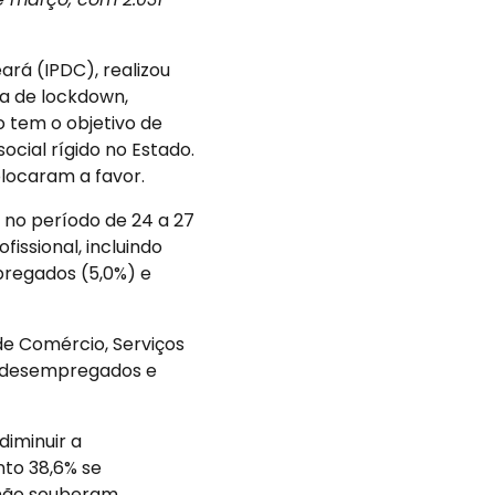
ará (IPDC), realizou
a de lockdown,
 tem o objetivo de
cial rígido no Estado.
locaram a favor.
, no período de 24 a 27
issional, incluindo
pregados (5,0%) e
de Comércio, Serviços
7% desempregados e
iminuir a
nto 38,6% se
% não souberam