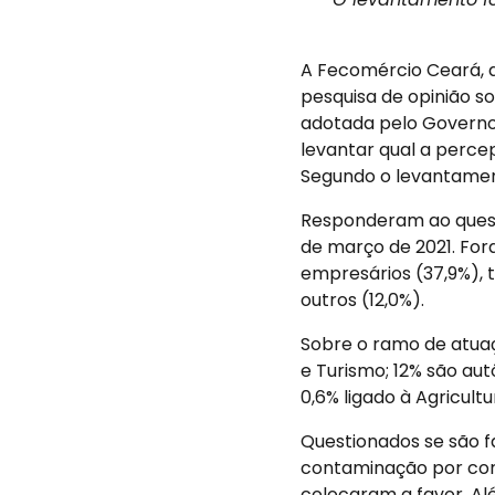
A Fecomércio Ceará, a
pesquisa de opinião 
adotada pelo Governo 
levantar qual a percep
Segundo o levantamen
Responderam ao questio
de março de 2021. For
empresários (37,9%), 
outros (12,0%).
Sobre o ramo de atuaç
e Turismo; 12% são aut
0,6% ligado à Agricultu
Questionados se são f
contaminação por coro
colocaram a favor. Al