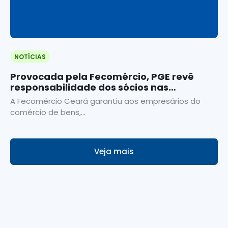
NOTÍCIAS
Provocada pela Fecomércio, PGE revê
responsabilidade dos sócios nas
execuções fiscais
A Fecomércio Ceará garantiu aos empresários do
comércio de bens,...
Veja mais