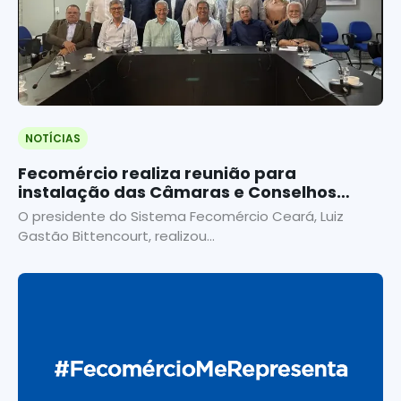
NOTÍCIAS
Fecomércio realiza reunião para
instalação das Câmaras e Conselhos
Empresariais
O presidente do Sistema Fecomércio Ceará, Luiz
Gastão Bittencourt, realizou...