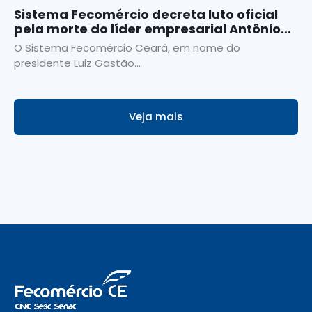
Sistema Fecomércio decreta luto oficial
pela morte do líder empresarial Antônio
Oliveira Santos
O Sistema Fecomércio Ceará, em nome do
presidente Luiz Gastão...
Veja mais