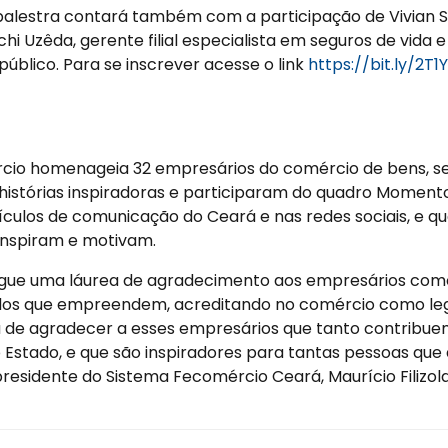
a palestra contará também com a participação de Vivian S
hi Uzêda, gerente filial especialista em seguros de vida e
úblico. Para se inscrever acesse o link
https://bit.ly/2T
cio homenageia 32 empresários do comércio de bens, se
histórias inspiradoras e participaram do quadro Moment
eículos de comunicação do Ceará e nas redes sociais, e q
inspiram e motivam.
egue uma láurea de agradecimento aos empresários com
os que empreendem, acreditando no comércio como lega
a de agradecer a esses empresários que tanto contribu
Estado, e que são inspiradores para tantas pessoas que 
residente do Sistema Fecomércio Ceará, Maurício Filizola