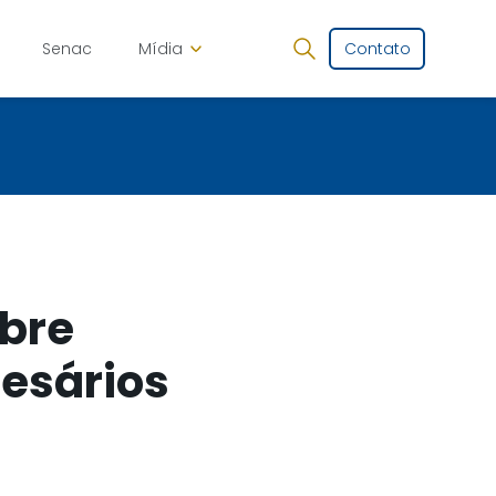
Senac
Mídia
Contato
obre
esários