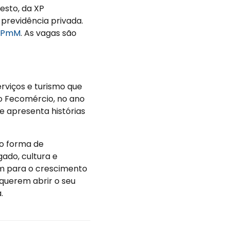
esto, da XP
 previdência privada.
1YPmM
. As vagas são
rviços e turismo que
o Fecomércio, no ano
ue apresenta histórias
o forma de
do, cultura e
em para o crescimento
querem abrir o seu
.