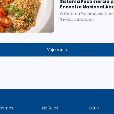
Sistema Fecomércio pa
Encontro Nacional Abr
O Sistema Fecomércio Ceará
Senac, participa,...
Veja mais
somos
Notícias
LGPD