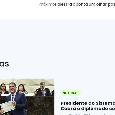
Próximo
Palestra aponta um olhar posi
ias
NOTÍCIAS
Presidente do Sistem
Ceará é diplomado como Deputado
Federal