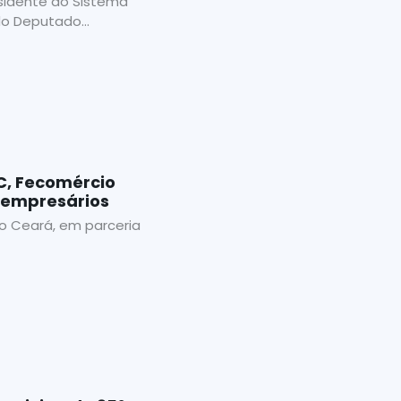
esidente do Sistema
o Deputado...
C, Fecomércio
 empresários
o Ceará, em parceria