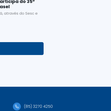
rticipa do 35º
asel
, através do Sesc e
(85) 3270 4250