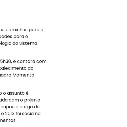
os caminhos para o
dades para o
logia do Sistema
 15h30, e contará com
talecimento do
 quadro Momento
o o assunto é
orada com o prêmio
ocupou o cargo de
e 2013 foi sócia na
imentos.