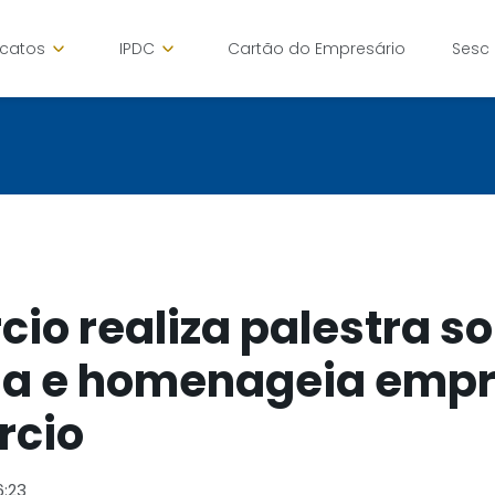
icatos
IPDC
Cartão do Empresário
Sesc
io realiza palestra s
a e homenageia empr
rcio
6:23