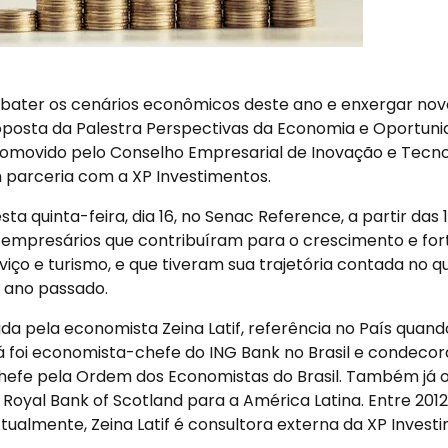
ter os cenários econômicos deste ano e enxergar nov
oposta da Palestra Perspectivas da Economia e Oportuni
omovido pelo Conselho Empresarial de Inovação e Tecno
parceria com a XP Investimentos.
a quinta-feira, dia 16, no Senac Reference, a partir das
mpresários que contribuíram para o crescimento e for
viço e turismo, e que tiveram sua trajetória contada no
 ano passado.
ada pela economista Zeina Latif, referência no País quand
 já foi economista-chefe do ING Bank no Brasil e condec
efe pela Ordem dos Economistas do Brasil. Também já 
oyal Bank of Scotland para a América Latina. Entre 2012 
Atualmente, Zeina Latif é consultora externa da XP Invest