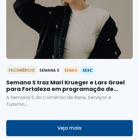
FECOMÉRCIO
SEMANA S
SENAC
SESC
Semana S traz Mari Krueger e Lars Grael
para Fortaleza em programação de
palestras gratuitas
A Semana S do Comércio de Bens, Serviços e
Turismo,...
Veja mais