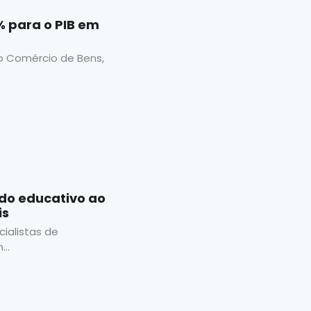
% para o PIB em
o Comércio de Bens,
do educativo ao
is
ialistas de
..