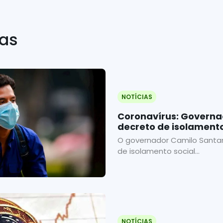
ias
NOTÍCIAS
Coronavírus: Governa
decreto de isolamento
em lockdown até fina
O governador Camilo Santa
de isolamento social...
NOTÍCIAS