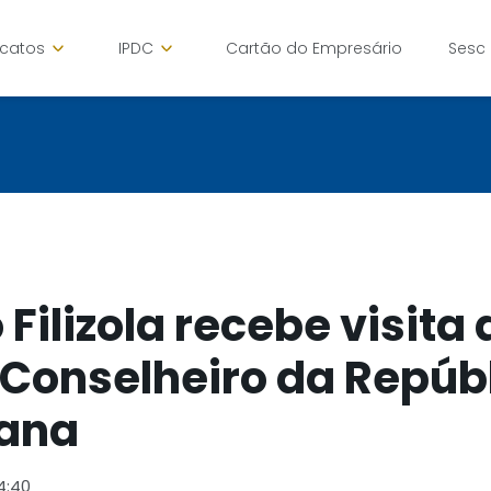
icatos
IPDC
Cartão do Empresário
Sesc
Filizola recebe visita 
 Conselheiro da Repúb
ana
4:40