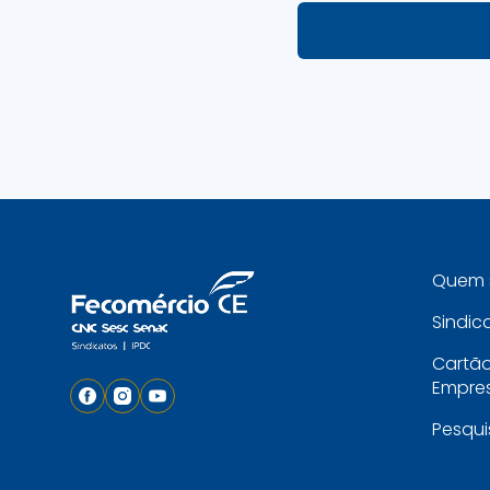
Quem 
Sindic
Cartã
Empres
Pesqui