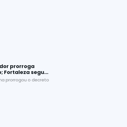
dor prorroga
; Fortaleza segue
l do mês
na prorrogou o decreto