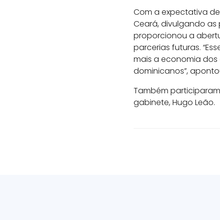
Com a expectativa de 
Ceará, divulgando as p
proporcionou a abert
parcerias futuras. “E
mais a economia dos 
dominicanos”, apontou 
Também participaram d
gabinete, Hugo Leão.