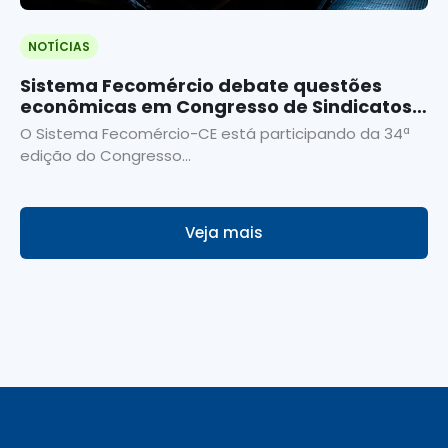
NOTÍCIAS
Sistema Fecomércio debate questões
econômicas em Congresso de Sindicatos
Empresariais
O Sistema Fecomércio-CE está participando da 34ª
edição do Congresso...
Veja mais