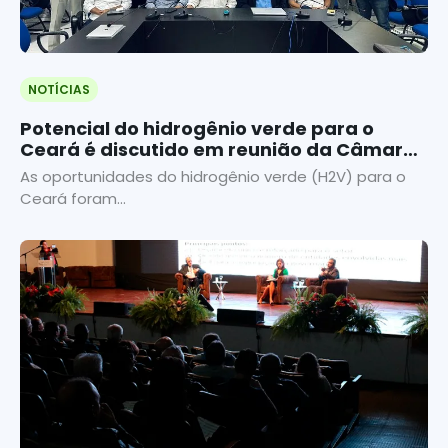
NOTÍCIAS
Potencial do hidrogênio verde para o
Ceará é discutido em reunião da Câmara
das Energias da Fecomércio
As oportunidades do hidrogênio verde (H2V) para o
Ceará foram...