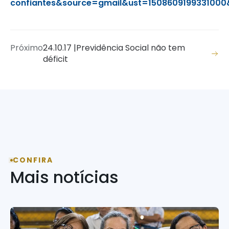
confiantes&source=gmail&ust=1508609199331
Próximo
24.10.17 |Previdência Social não tem
déficit
CONFIRA
Mais notícias