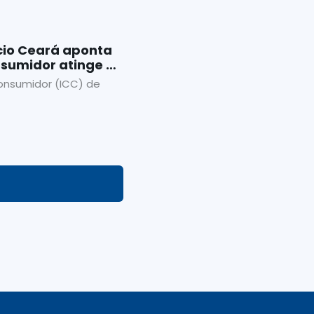
cio Ceará aponta
sumidor atinge o
ano em outubro
onsumidor (ICC) de