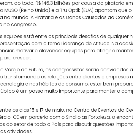
eram, ao todo, R$ 146,3 bilhões por causa da pirataria e
a MUSO (Reino Unido) e a Tru Optik (EUA) apontam que o
ia no mundo. A Pirataria e os Danos Causados ao Comér
o no congresso.
s equipes está entre os principais desafios de qualquer ne
presentação com o tema Liderança de Atitude. Na ocasi
ciar, motivar e alavancar equipes para atingir e mant
para crescer.
do Varejo do Futuro, os congressistas serão convidados 
o transformando as relações entre clientes e empresas
ecnologia e nos hábitos de consumo, estar bem prepar
público é um passo muito importante para manter a comp
tre os dias 15 e 17 de maio, no Centro de Eventos do Cea
rcio-CE em parceria com o Sindilojas Fortaleza, o encont
tos do setor de todo o País para discutir questões impor
as atividades.