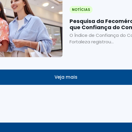
NOTÍCIAS
Pesquisa da Fecomér
que Confiança do Con
melhor resultado do 
O Índice de Confiança do C
Fortaleza registrou...
Veja mais