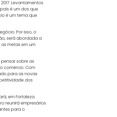
m 2017. Levantamentos
 país é um dos que
cio é um tema que
gócio. Por isso, o
ão, será abordada a
er as metas em um
a pensar sobre as
 no comércio. Com
ado para as novas
etitividade dos
rá, em Fortaleza.
ro reunirá empresários
tantes para o