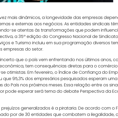
z mais dinâmicos, a longevidade das empresas depend
ternas e externas aos negócios. As entidades sindicais t
endo-se atentas às transformações que podem influenci
ectiva, a 35ª edição do Congresso Nacional de Sindicato
viços e Turismo incluiu em sua programação diversos t
as empresas do setor.
ncerto que o país vem enfrentando nos últimos anos, c
econômica, tem consequências diretas para o comércio.
e otimistas. Em fevereiro, o Índice de Confiança do Em
u que 95,3% dos empresários pesquisados esperam uma
do País nos próximos meses. Essa relação entre os sin
etor pode esperar será tema do debate Perspectiva da 
 prejuízos generalizados é a pirataria. De acordo com o
ormado por de 30 entidades que combatem a ilegalidade, 