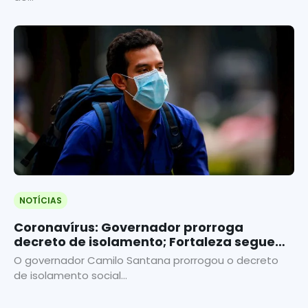
NOTÍCIAS
Coronavírus: Governador prorroga
decreto de isolamento; Fortaleza segue
em lockdown até final do mês
O governador Camilo Santana prorrogou o decreto
de isolamento social...