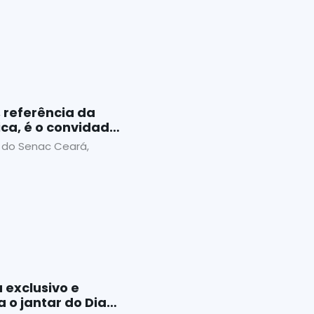
, referência da
a, é o convidado
eiro
 do Senac Ceará,
exclusivo e
 o jantar do Dia