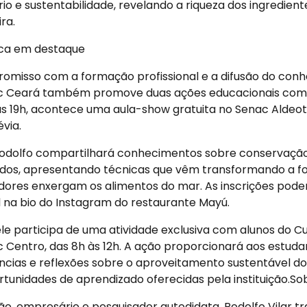
io e sustentabilidade, revelando a riqueza dos ingredient
ra.
ca em destaque
omisso com a formação profissional e a difusão do con
c Ceará também promove duas ações educacionais com o
das 19h, acontece uma aula-show gratuita no Senac Aldeot
via.
Rodolfo compartilhará conhecimentos sobre conservação
ados, apresentando técnicas que vêm transformando a f
ores enxergam os alimentos do mar. As inscrições podem
l na bio do Instagram do restaurante Mayú.
 ele participa de uma atividade exclusiva com alunos do 
Centro, das 8h às 12h. A ação proporcionará aos estuda
ncias e reflexões sobre o aproveitamento sustentável do
unidades de aprendizado oferecidas pela instituição.Sob
ção, empresário e pesquisador autodidata, Rodolfo Vilar 