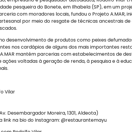
ade pesqueira do Bonete, em Ilhabela (SP), em um proje
rceria com moradores locais, fundou o Projeto A.MAR, ini
artesanal por meio do resgate de técnicas ancestrais d
scados.
u no desenvolvimento de produtos como peixes defumados
entes nos cardápios de alguns dos mais importantes resta
o A.MAR mantém parcerias com estabelecimentos de des
e ações voltadas à geração de renda, à pesquisa e à educ
ais.
o Vilar
(Av. Desembargador Moreira, 1301, Aldeota)
via link na bio do Instagram: @restaurantemayu
 com Rodolfo Vilar