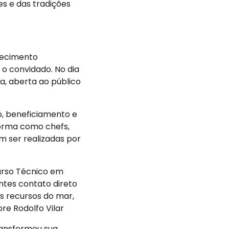
es e das tradições
hecimento
 convidado. No dia
a, aberta ao público
, beneficiamento e
orma como chefs,
 ser realizadas por
Curso Técnico em
ntes contato direto
s recursos do mar,
re Rodolfo Vilar
transformou sua