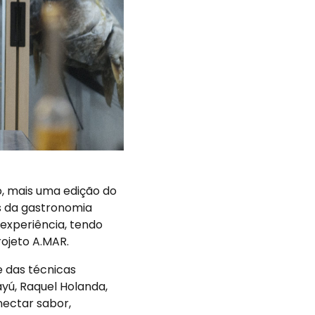
o, mais uma edição do
s da gastronomia
 experiência, tendo
rojeto A.MAR.
 das técnicas
yú, Raquel Holanda,
nectar sabor,