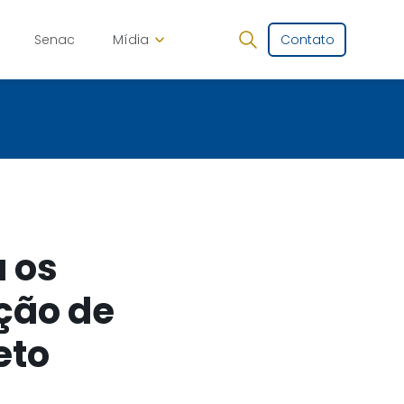
Senac
Mídia
Contato
a os
ção de
eto