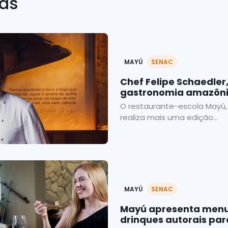
ias
MAYÚ
SENAC
Chef Felipe Schaedler
gastronomia amazônic
do projeto Mayú Brasil
O restaurante-escola Mayú,
realiza mais uma edição...
MAYÚ
SENAC
Mayú apresenta menu 
drinques autorais para