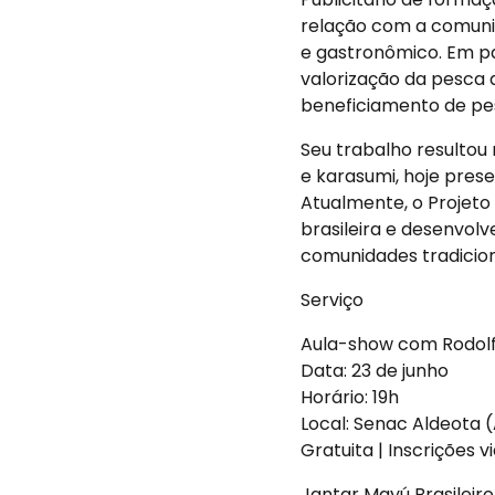
relação com a comunid
e gastronômico. Em pa
valorização da pesca 
beneficiamento de pe
Seu trabalho resulto
e karasumi, hoje pres
Atualmente, o Projet
brasileira e desenvolv
comunidades tradicion
Serviço
Aula-show com Rodolf
Data: 23 de junho
Horário: 19h
Local: Senac Aldeota 
Gratuita | Inscrições 
Jantar Mayú Brasileiro