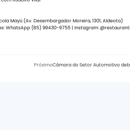
cola Mayú (Av. Desembargador Moreira, 1301, Aldeota)
es: WhatsApp (85) 99430-9755 | Instagram: @restauran
Próximo
Câmara do Setor Automotivo deba