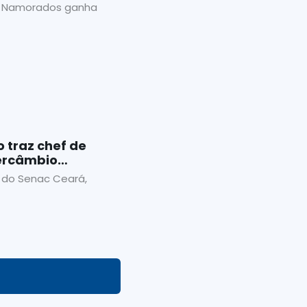
s Namorados ganha
o traz chef de
tercâmbio
tar harmonizado
 do Senac Ceará,