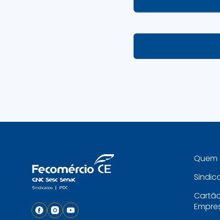
Quem 
Sindic
Cartã
Empres