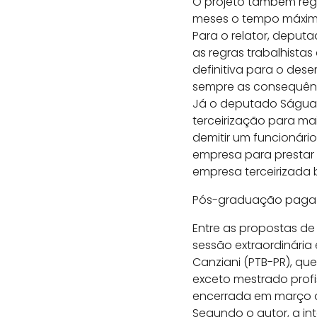
O projeto também reg
meses o tempo máxim
Para o relator, deputa
as regras trabalhistas
definitiva para o des
sempre as consequênci
Já o deputado Ságuas 
terceirização para ma
demitir um funcionári
empresa para prestar 
empresa terceirizada b
Pós-graduação paga
Entre as propostas d
sessão extraordinária 
Canziani (PTB-PR), qu
exceto mestrado profi
encerrada em março 
Segundo o autor, a in