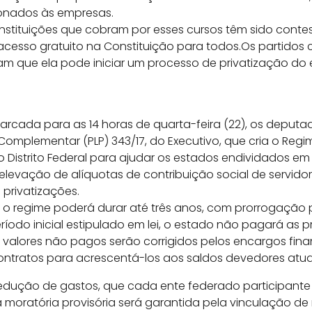
ionados às empresas.
nstituições que cobram por esses cursos têm sido conte
acesso gratuito na Constituição para todos.Os partidos c
m que ela pode iniciar um processo de privatização do 
arcada para as 14 horas de quarta-feira (22), os deputa
i Complementar (PLP) 343/17, do Executivo, que cria o Re
o Distrito Federal para ajudar os estados endividados em
levação de alíquotas de contribuição social de servido
e privatizações.
 o regime poderá durar até três anos, com prorrogação
período inicial estipulado em lei, o estado não pagará as 
s valores não pagos serão corrigidos pelos encargos fina
ontratos para acrescentá-los aos saldos devedores atua
dução de gastos, que cada ente federado participante de
 a moratória provisória será garantida pela vinculação d