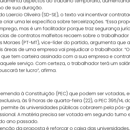
ulamenta aspectos do trabalho temporário, aumentando 
o de sua duração.
do Laercio Oliveira (SD-SE), o texto vai incentivar contra
 e criar uma lei específica sobre terceirizações. “Essa pr
emprego, mas é um facilitador porque traz segurança jurí
as de contratos malfeitos recaem sobre o trabalhador te
Moraes (PT-MT), vice-líder do partido, argumenta que 
is áreas de uma empresa vai prejudicar o trabalhador. “
o que tem carteira assinada com a sua empresa e contra
aquele serviço. Com certeza, o trabalhador terá um salár
uscará ter lucro”, afirma.
e emenda à Constituição (PEC) que podem ser votadas, e
exclusiva, às 9 horas de quarta-feira (22), a PEC 395/14, 
e permite às universidades públicas cobrarem pela pós-
ssional. A matéria precisa ser votada em segundo turno e
do ano passado.
tenção da proposta é reforçar o caixa das universidades,