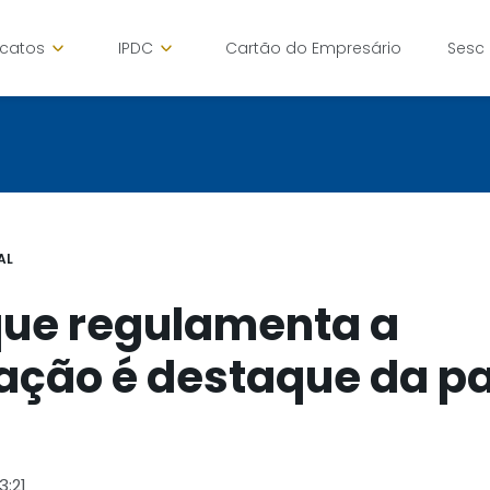
icatos
IPDC
Cartão do Empresário
Sesc
AL
que regulamenta a
zação é destaque da p
3:21