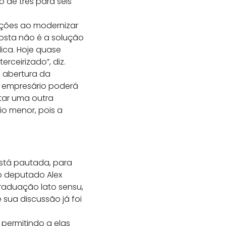
de três para seis
tações ao modernizar
oposta não é a solução
dica. Hoje quase
rceirizado”, diz.
a abertura da
O empresário poderá
tar uma outra
io menor, pois a
stá pautada, para
do deputado Alex
graduação lato sensu,
 sua discussão já foi
 permitindo a elas