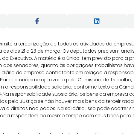
permite a terceirização de todas as atividades da empre
a os dias 21 a 23 de março. Os deputados precisam analis
do Executivo. A matéria é o único item previsto para a pró
 dos senadores, quanto às obrigações trabalhistas hav
sidiária da empresa contratante em relação à responsab
s. Parecer unânime aprovado pela Comissão de Trabalho,
m a responsabilidade solidária, conforme texto da Câm
74.Na responsabilidade subsidiária, os bens da empresa 
os pela Justiça se não houver mais bens da terceiriza
a a direitos não pagos. Na solidária, isso pode ocorrer 
irizada respondem ao mesmo tempo com seus bens para