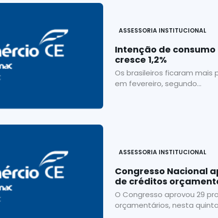
ASSESSORIA INSTITUCIONAL
Intenção de consumo 
cresce 1,2%
Os brasileiros ficaram mai
em fevereiro, segundo...
ASSESSORIA INSTITUCIONAL
Congresso Nacional a
de créditos orçament
O Congresso aprovou 29 pro
orçamentários, nesta quinta-