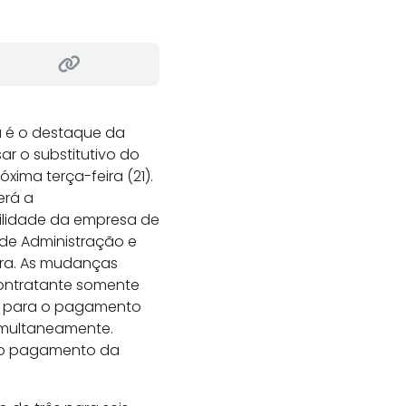
sa é o destaque da
ar o substitutivo do
xima terça-feira (21).
erá a
ilidade da empresa de
 de Administração e
ara. As mudanças
contratante somente
da para o pagamento
simultaneamente.
 o pagamento da