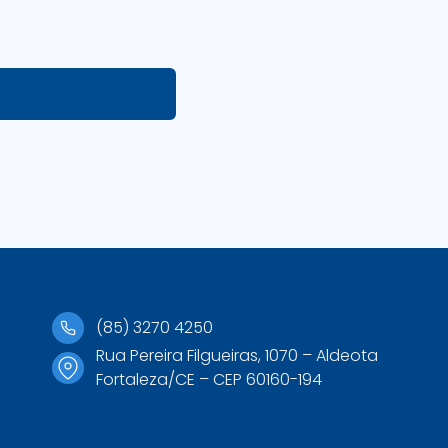
(85) 3270 4250
Rua Pereira Filgueiras, 1070 – Aldeota
Fortaleza/CE – CEP 60160-194