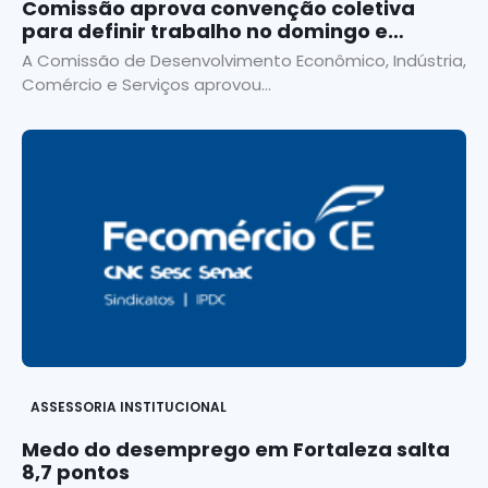
Comissão aprova convenção coletiva
para definir trabalho no domingo e
feriado
A Comissão de Desenvolvimento Econômico, Indústria,
Comércio e Serviços aprovou...
ASSESSORIA INSTITUCIONAL
Medo do desemprego em Fortaleza salta
8,7 pontos