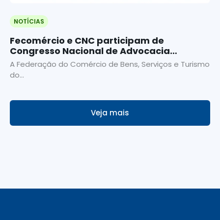
NOTÍCIAS
Fecomércio e CNC participam de
Congresso Nacional de Advocacia
Tributária da OAB Ceará
A Federação do Comércio de Bens, Serviços e Turismo
do...
Veja mais