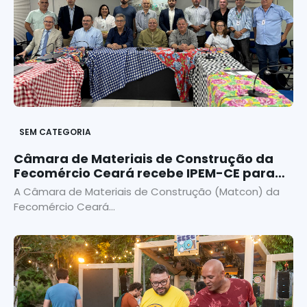
SEM CATEGORIA
Câmara de Materiais de Construção da
Fecomércio Ceará recebe IPEM-CE para
discutir qualidade, certificações e
A Câmara de Materiais de Construção (Matcon) da
fiscalização de produtos
Fecomércio Ceará...