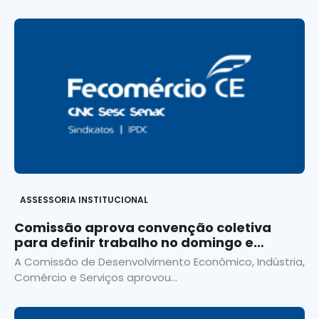
ASSESSORIA INSTITUCIONAL
Comissão aprova convenção coletiva
para definir trabalho no domingo e
feriado
A Comissão de Desenvolvimento Econômico, Indústria,
Comércio e Serviços aprovou...