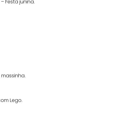
– Festa junina.
m massinha.
 com Lego.