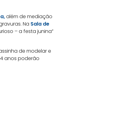
ca,
além de mediação
ogravuras. Na
Sala de
rioso – a festa junina”
massinha de modelar e
 04 anos poderão