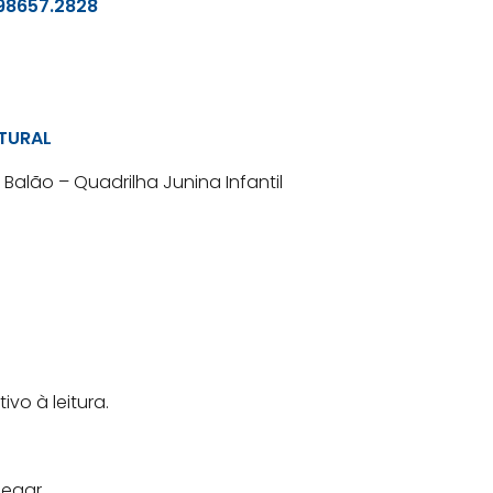
98657.2828
TURAL
Balão – Quadrilha Junina Infantil
vo à leitura.
legar