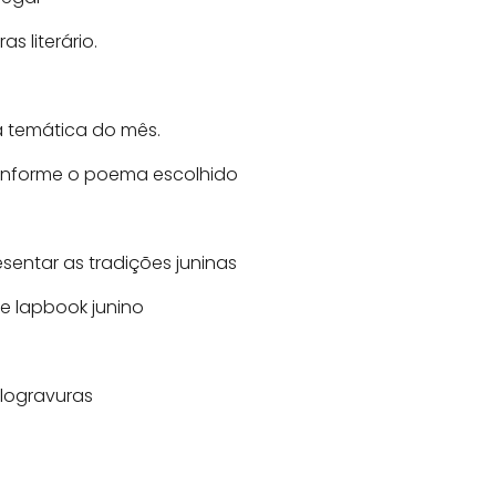
s literário.
a temática do mês.
onforme o poema escolhido
esentar as tradições juninas
e lapbook junino
ilogravuras