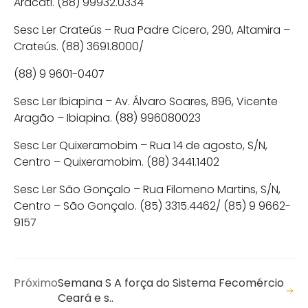
Aracati. (88) 99932.0334
Sesc Ler Crateús – Rua Padre Cicero, 290, Altamira –
Crateús. (88) 3691.8000/
(88) 9 9601-0407
Sesc Ler Ibiapina – Av. Álvaro Soares, 896, Vicente
Aragão – Ibiapina. (88) 996080023
Sesc Ler Quixeramobim – Rua 14 de agosto, S/N,
Centro – Quixeramobim. (88) 3441.1402
Sesc Ler São Gonçalo – Rua Filomeno Martins, S/N,
Centro – São Gonçalo. (85) 3315.4462/ (85) 9 9662-
9157
Próximo
Semana S A força do Sistema Fecomércio
Ceará e s..