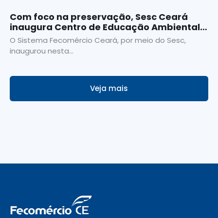
Com foco na preservação, Sesc Ceará
inaugura Centro de Educação Ambiental
em Iparana
O Sistema Fecomércio Ceará, por meio do Sesc,
inaugurou nesta...
Veja mais