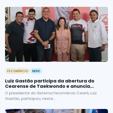
FECOMÉRCIO
SESC
Luiz Gastão participa da abertura do
Cearense de Taekwondo e anuncia
expansão da modalidade
O presidente do Sistema Fecomércio Ceará, Luiz
Gastão, participou, neste...