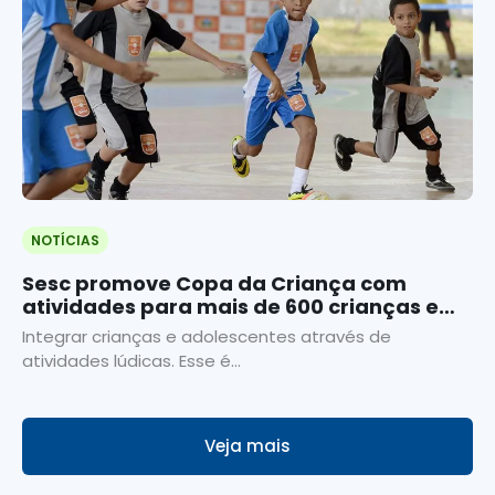
NOTÍCIAS
Sesc promove Copa da Criança com
atividades para mais de 600 crianças e
adolescentes
Integrar crianças e adolescentes através de
atividades lúdicas. Esse é...
Veja mais