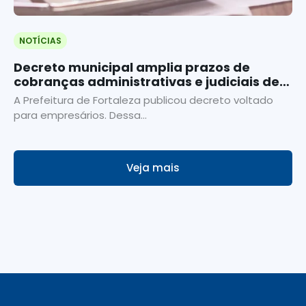
NOTÍCIAS
Decreto municipal amplia prazos de
cobranças administrativas e judiciais de
crédito tributário
A Prefeitura de Fortaleza publicou decreto voltado
para empresários. Dessa...
Veja mais