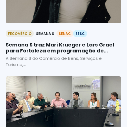
FECOMÉRCIO
SEMANA S
SENAC
SESC
Semana S traz Mari Krueger e Lars Grael
para Fortaleza em programação de
palestras gratuitas
A Semana S do Comércio de Bens, Serviços e
Turismo,...