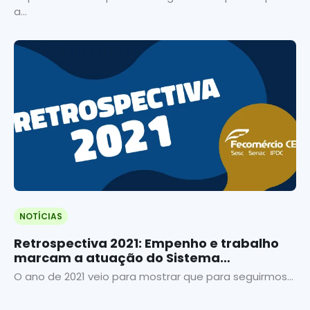
a...
NOTÍCIAS
Retrospectiva 2021: Empenho e trabalho
marcam a atuação do Sistema
Fecomércio
O ano de 2021 veio para mostrar que para seguirmos...