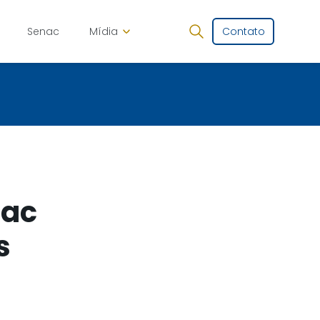
Senac
Mídia
Contato
nac
s