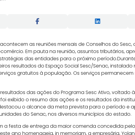
), acontecem as reuniões mensais de Conselhos do Sesc,
Fecomércio. Em pauta na reunião, assuntos tributários, a
stratégias das entidades para o próximo período.Durante
iros resultados do Espaço Social Sesc/Senac, instalado 
serviços gratuitos à população. Os serviços permanecem 
 resultados das ações do Programa Sesc Ativo, voltado
oi exibido o resumo das ações e os resultados da institu
estacou o alcance da meta prevista para o período e a
unidades do Senac, nos diversos municípios do estado.
m a festa de entrega da maior comenda concedida pelo
ue este ano homenageia, in memoriam, a empresária, Yolan