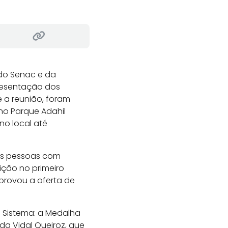
 do Senac e da
presentação dos
 a reunião, foram
no Parque Adahil
no local até
 às pessoas com
ição no primeiro
provou a oferta de
 Sistema: a Medalha
da Vidal Queiroz, que