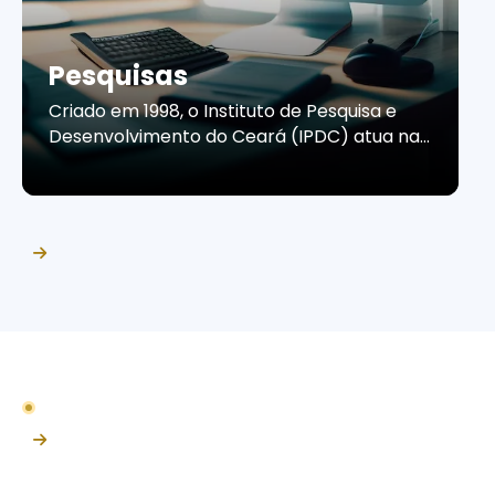
Pesquisas
Criado em 1998, o Instituto de Pesquisa e
Desenvolvimento do Ceará (IPDC) atua na
produção de estudos e pesquisas que
contribuem para a compreensão do
cenário econômico e do comportamento
do consumidor cearense. Por meio de
informações confiáveis e análises
estratégicas, o Instituto apoia empresas e
organizações na tomada de decisões, no
planejamento de ações […]