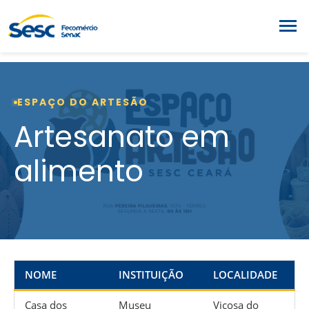
ESPAÇO DO ARTESÃO
Artesanato em
alimento
NOME
INSTITUIÇÃO
LOCALIDADE
Casa dos
Museu
Viçosa do