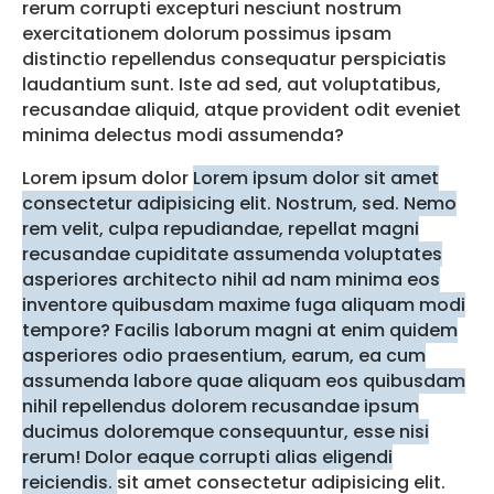
rerum corrupti excepturi nesciunt nostrum
exercitationem dolorum possimus ipsam
distinctio repellendus consequatur perspiciatis
laudantium sunt. Iste ad sed, aut voluptatibus,
recusandae aliquid, atque provident odit eveniet
minima delectus modi assumenda?
Lorem ipsum dolor
Lorem ipsum dolor sit amet
consectetur adipisicing elit. Nostrum, sed. Nemo
rem velit, culpa repudiandae, repellat magni
recusandae cupiditate assumenda voluptates
asperiores architecto nihil ad nam minima eos
inventore quibusdam maxime fuga aliquam modi
tempore? Facilis laborum magni at enim quidem
asperiores odio praesentium, earum, ea cum
assumenda labore quae aliquam eos quibusdam
nihil repellendus dolorem recusandae ipsum
ducimus doloremque consequuntur, esse nisi
rerum! Dolor eaque corrupti alias eligendi
reiciendis.
sit amet consectetur adipisicing elit.