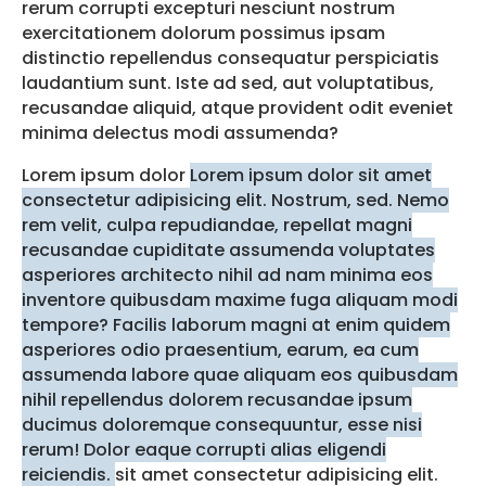
rerum corrupti excepturi nesciunt nostrum
exercitationem dolorum possimus ipsam
distinctio repellendus consequatur perspiciatis
laudantium sunt. Iste ad sed, aut voluptatibus,
recusandae aliquid, atque provident odit eveniet
minima delectus modi assumenda?
Lorem ipsum dolor
Lorem ipsum dolor sit amet
consectetur adipisicing elit. Nostrum, sed. Nemo
rem velit, culpa repudiandae, repellat magni
recusandae cupiditate assumenda voluptates
asperiores architecto nihil ad nam minima eos
inventore quibusdam maxime fuga aliquam modi
tempore? Facilis laborum magni at enim quidem
asperiores odio praesentium, earum, ea cum
assumenda labore quae aliquam eos quibusdam
nihil repellendus dolorem recusandae ipsum
ducimus doloremque consequuntur, esse nisi
rerum! Dolor eaque corrupti alias eligendi
reiciendis.
sit amet consectetur adipisicing elit.