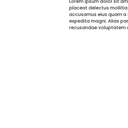
Lorem ipsum dolor sit ame
placeat delectus mollitia
accusamus eius quam a e
expedita magni. Alias p
recusandae voluptatem cor