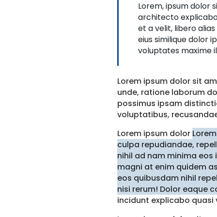
Lorem, ipsum dolor si
architecto explicab
et a velit, libero al
eius similique dolor 
voluptates maxime il
Lorem ipsum dolor sit am
unde, ratione laborum do
possimus ipsam distincti
voluptatibus, recusandae
Lorem ipsum dolor
Lorem 
culpa repudiandae, repe
nihil ad nam minima eos
magni at enim quidem as
eos quibusdam nihil rep
nisi rerum! Dolor eaque co
incidunt explicabo quasi 