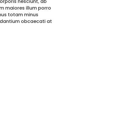
orporis nesciunt, ab
um maiores illum porro
mus totam minus
udantium obcaecati at