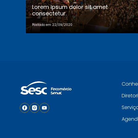
Lorem ipsum dolor sit amet
consectetur.
Postado em 22/09/2020
Conh
Diretor
Serviç
Agend