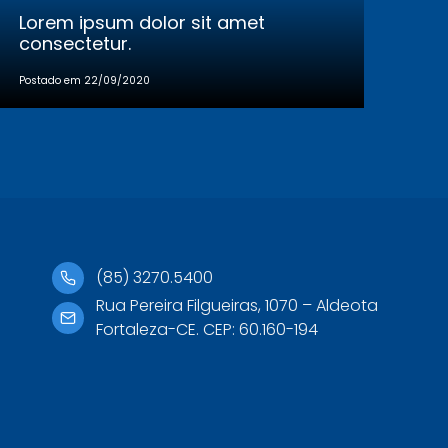
Lorem ipsum dolor sit amet
consectetur.
Postado em 22/09/2020
(85) 3270.5400
Rua Pereira Filgueiras, 1070 – Aldeota
Fortaleza-CE. CEP: 60.160-194