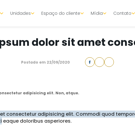
Unidades
Espaço do cliente
Mídia
Contato
NOTÍCIAS
psum dolor sit amet cons
Postado em 22/09/2020
nsectetur adipisicing elit. Non, atque.
met consectetur adipisicing elit. Commodi quod tempor
i
eaque doloribus asperiores.