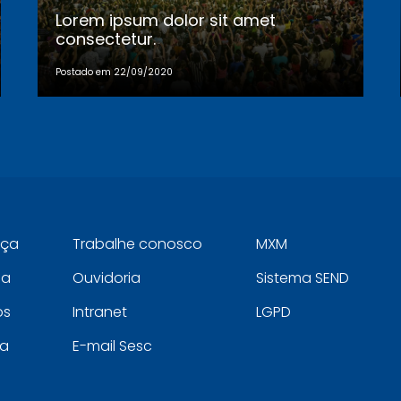
Lorem ipsum dolor sit amet
consectetur.
Postado em 22/09/2020
eça
Trabalhe conosco
MXM
ia
Ouvidoria
Sistema SEND
os
Intranet
LGPD
a
E-mail Sesc