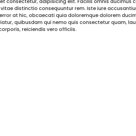
t consectetur, adipisicing elit. Facilis omnis ducimus c
 vitae distinctio consequuntur rem. Iste iure accusanti
rror at hic, obcaecati quia doloremque dolorem duci
ariatur, quibusdam qui nemo quis consectetur quam, la
poris, reiciendis vero officiis.