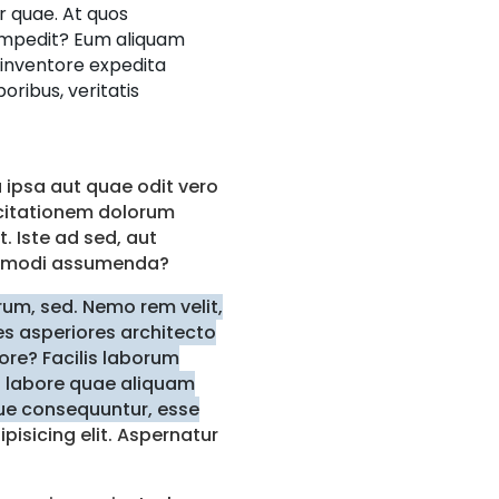
r quae. At quos
 impedit? Eum aliquam
, inventore expedita
oribus, veritatis
 ipsa aut quae odit vero
rcitationem dolorum
. Iste ad sed, aut
us modi assumenda?
rum, sed. Nemo rem velit,
s asperiores architecto
re? Facilis laborum
 labore quae aliquam
ue consequuntur, esse
pisicing elit. Aspernatur