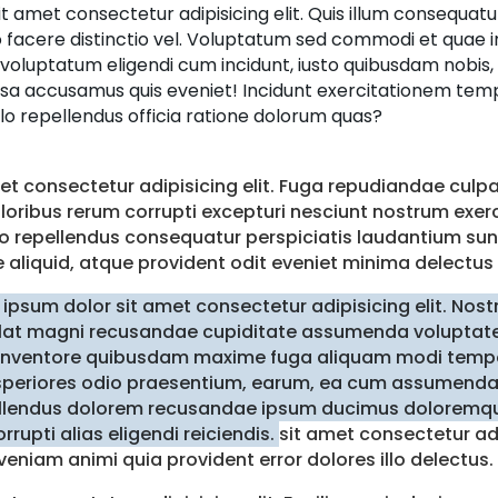
t amet consectetur adipisicing elit. Quis illum consequatu
o facere distinctio vel. Voluptatum sed commodi et quae
ias voluptatum eligendi cum incidunt, iusto quibusdam nobis
ipsa accusamus quis eveniet! Incidunt exercitationem temp
lo repellendus officia ratione dolorum quas?
et consectetur adipisicing elit. Fuga repudiandae culpa
loribus rerum corrupti excepturi nesciunt nostrum exe
o repellendus consequatur perspiciatis laudantium sunt
 aliquid, atque provident odit eveniet minima delect
ipsum dolor sit amet consectetur adipisicing elit. Nost
llat magni recusandae cupiditate assumenda voluptate
 inventore quibusdam maxime fuga aliquam modi tempo
periores odio praesentium, earum, ea cum assumenda
ellendus dolorem recusandae ipsum ducimus doloremq
rrupti alias eligendi reiciendis.
sit amet consectetur adi
veniam animi quia provident error dolores illo delectus.