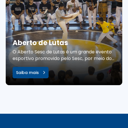
Aberto de Lutas
O Aberto Sesc de Lutas é um grande evento
esportivo promovido pelo Sesc, por meio do
Sistema Fecomércio, que reúne atletas de
diversas...
Saiba mais