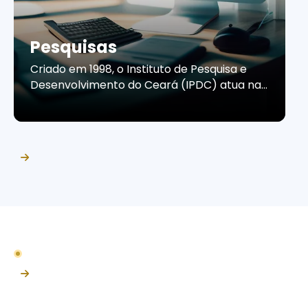
Pesquisas
Criado em 1998, o Instituto de Pesquisa e
Desenvolvimento do Ceará (IPDC) atua na
produção de estudos e pesquisas que
contribuem para a compreensão do
cenário econômico e do comportamento
do consumidor cearense. Por meio de
informações confiáveis e análises
estratégicas, o Instituto apoia empresas e
organizações na tomada de decisões, no
planejamento de ações […]