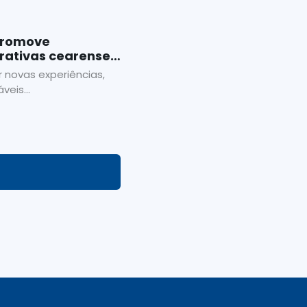
promove
rativas cearenses
 novas experiências,
veis...