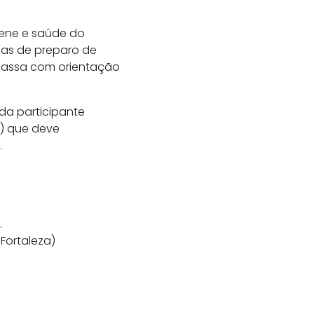
iene e saúde do
icas de preparo de
massa com orientação
ada participante
ô) que deve
.
.
 Fortaleza)