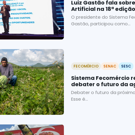
Luiz Gastão fala sobre
Artificial na 18ª ediç
Varejo
O presidente do Sistema Fe
Gastão, participou como...
FECOMÉRCIO
SENAC
SESC
Sistema Fecomércio r
debater o futuro da ag
Debater o futuro da próxi
Esse é...