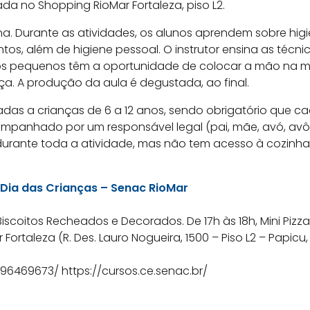
da no Shopping RioMar Fortaleza, piso L2.
ina. Durante as atividades, os alunos aprendem sobre hig
tos, além de higiene pessoal. O instrutor ensina as técn
 os pequenos têm a oportunidade de colocar a mão na 
ça. A produção da aula é degustada, ao final.
nadas a crianças de 6 a 12 anos, sendo obrigatório que c
ompanhado por um responsável legal (pai, mãe, avó, av
urante toda a atividade, mas não tem acesso à cozinha
– Dia das Crianças – Senac RioMar
 Biscoitos Recheados e Decorados. De 17h às 18h, Mini Pizza
Fortaleza (R. Des. Lauro Nogueira, 1500 – Piso L2 – Papicu,
96469673/ https://cursos.ce.senac.br/