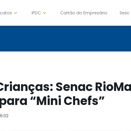
icatos
IPDC
Cartão do Empresário
Sesc
Crianças: Senac RioMar
 para “Mini Chefs”
16:02