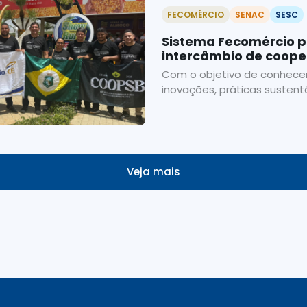
FECOMÉRCIO
SENAC
SESC
Sistema Fecomércio 
intercâmbio de coope
no Paraná
Com o objetivo de conhecer
inovações, práticas sustentá
Veja mais