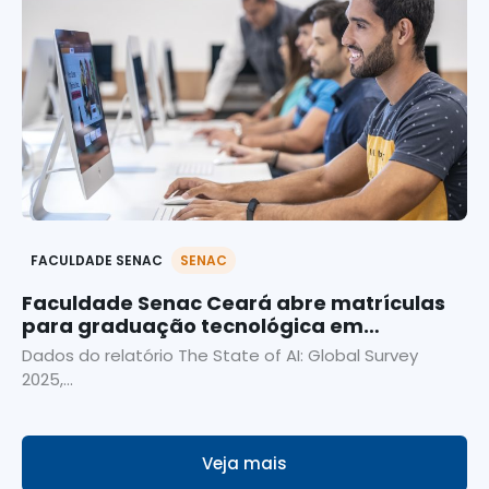
FACULDADE SENAC
SENAC
Faculdade Senac Ceará abre matrículas
para graduação tecnológica em
Inteligência Artificial
Dados do relatório The State of AI: Global Survey
2025,...
Veja mais