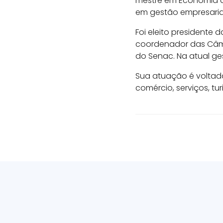
mestre em Economia de
em gestão empresarial,
Foi eleito president
coordenador das Câmar
do Senac. Na atual ge
Sua atuação é voltad
comércio, serviços, tu