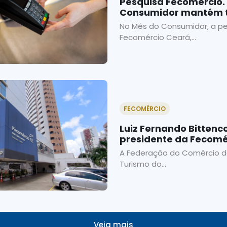
Pesquisa Fecomércio.
Consumidor mantém 
recuperação
No Mês do Consumidor, a pe
Fecomércio Ceará,...
FECOMÉRCIO
Luiz Fernando Bittenco
presidente da Fecomé
A Federação do Comércio de
Turismo do...
Veja mais