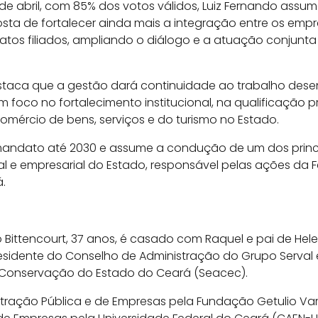
4 de abril, com 85% dos votos válidos, Luiz Fernando assu
ta de fortalecer ainda mais a integração entre os empre
catos filiados, ampliando o diálogo e a atuação conjunt
staca que a gestão dará continuidade ao trabalho dese
foco no fortalecimento institucional, na qualificação pr
mércio de bens, serviços e do turismo no Estado.
 mandato até 2030 e assume a condução de um dos princ
l e empresarial do Estado, responsável pelas ações da F
.
o Bittencourt, 37 anos, é casado com Raquel e pai de Hel
presidente do Conselho de Administração do Grupo Serval 
 Conservação do Estado do Ceará (Seacec).
ração Pública e de Empresas pela Fundação Getulio Var