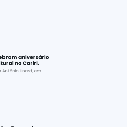
ebram aniversário
ral no Cariri.
 Antônio Linard, em