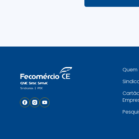
Quem 
Sindic
Cartã
Empres
Pesqui