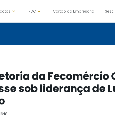
icatos
IPDC
Cartão do Empresário
Sesc
etoria da Fecomércio
se sob liderança de L
o
16:18