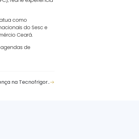
C), reúne experiência
m atua como
nacionais do Sesc e
mércio Ceará.
s agendas de
ça na Tecnofrigor..