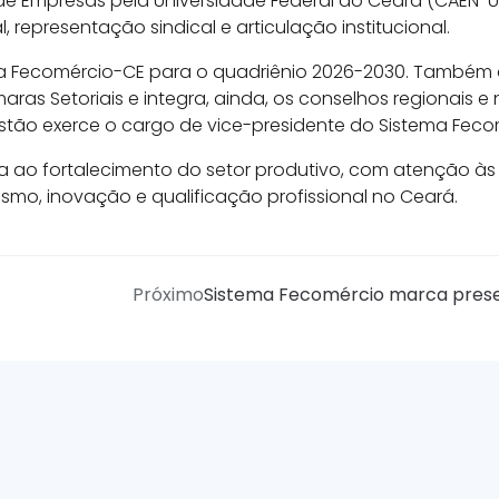
 Empresas pela Universidade Federal do Ceará (CAEN-UF
 representação sindical e articulação institucional.
e da Fecomércio-CE para o quadriênio 2026-2030. També
as Setoriais e integra, ainda, os conselhos regionais e 
stão exerce o cargo de vice-presidente do Sistema Feco
a ao fortalecimento do setor produtivo, com atenção à
rismo, inovação e qualificação profissional no Ceará.
Próximo
Sistema Fecomércio marca presen