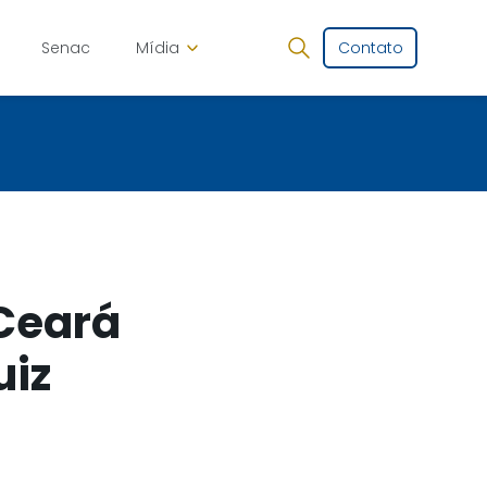
Senac
Mídia
Contato
 Ceará
uiz