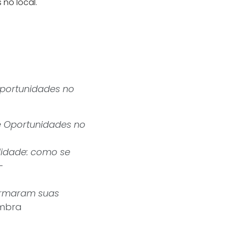
no local.
oportunidades no
e Oportunidades no
lidade: como se
–
ormaram suas
ombra