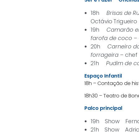
18h
Brisas de R
Octávio Trigueiro
19h
Camarão em
farofa de coco
–
20h
Carneiro d
forrageira
– chef
21h
Pudim de ca
Espaço Infantil
18h – Contação de his
18h30 – Teatro de Bon
Palco principal
19h Show Fern
21h Show Adria