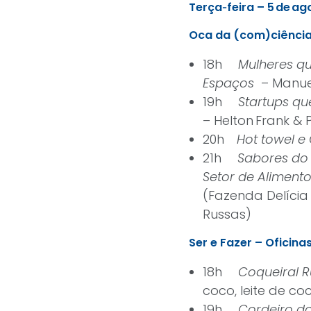
Terça‑feira – 5 de ag
Oca da (com)ciência 
18h
Mulheres q
Espaços
– Manuel
19h
Startups q
– Helton Frank & 
20h
Hot towel e 
21h
Sabores do 
Setor de Aliment
(Fazenda Delícia 
Russas)
Ser e Fazer – Oficin
18h
Coqueiral 
coco, leite de c
19h
Cordeiro do