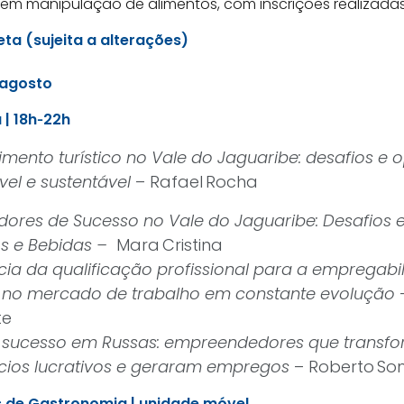
em manipulação de alimentos, com inscrições realizadas 
eta
(sujeita a alterações)
 agosto
| 18h‑22h
mento turístico no Vale do Jaguaribe: desafios e 
vel e sustentável
– Rafael Rocha
ores de Sucesso no Vale do Jaguaribe: Desafios 
os e Bebidas –
Mara Cristina
cia da qualificação profissional para a empregabi
 no mercado de trabalho em constante evolução
te
de sucesso em Russas: empreendedores que transf
cios lucrativos e geraram empregos
– Roberto S
as de Gastronomia | unidade móvel