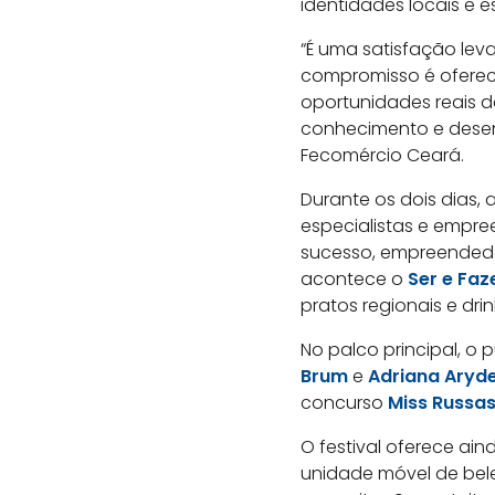
identidades locais e 
“É uma satisfação lev
compromisso é oferec
oportunidades reais d
conhecimento e desenv
Fecomércio Ceará.
Durante os dois dias,
especialistas e empre
sucesso, empreendedor
acontece o
Ser e Faz
pratos regionais e dri
No palco principal, o
Brum
e
Adriana Aryd
concurso
Miss Russa
O festival oferece ain
unidade móvel de bele