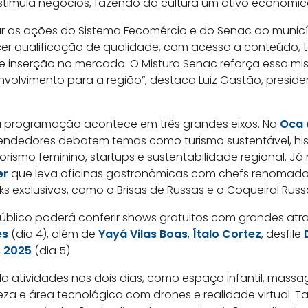
estimula negócios, fazendo da cultura um ativo econômic
ar as ações do Sistema Fecomércio e do Senac ao municí
er qualificação de qualidade, com acesso a conteúdo, 
e inserção no mercado. O Mistura Senac reforça essa mis
olvimento para a região”, destaca Luiz Gastão, preside
 a programação acontece em três grandes eixos. Na
Oca 
endedores debatem temas como turismo sustentável, hist
ismo feminino, startups e sustentabilidade regional. J
er
que leva oficinas gastronômicas com chefs renomad
nks exclusivos, como o Brisas de Russas e o Coqueiral Rus
 público poderá conferir shows gratuitos com grandes a
es
(dia 4), além de
Yayá Vilas Boas
,
Ítalo Cortez
, desfile
s 2025
(dia 5).
da atividades nos dois dias, como espaço infantil, massa
za e área tecnológica com drones e realidade virtual.