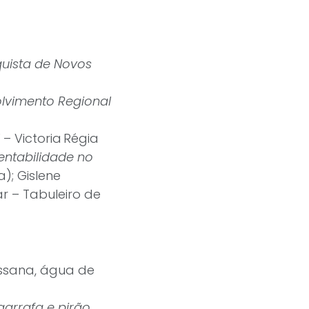
uista de Novos
lvimento Regional
– Victoria Régia
entabilidade no
); Gislene
ar – Tabuleiro de
ssana, água de
arrafa e pirão