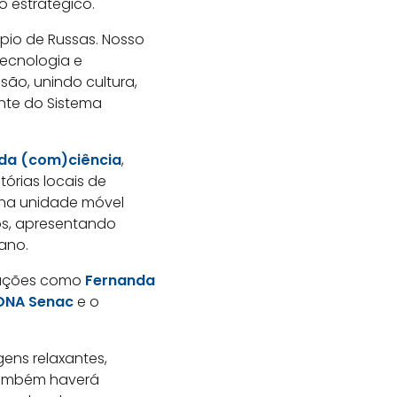
o estratégico.
pio de Russas. Nosso
tecnologia e
são, unindo cultura,
nte do Sistema
da (com)ciência
,
órias locais de
á na unidade móvel
os, apresentando
sano.
trações como
Fernanda
DNA Senac
e o
gens relaxantes,
 Também haverá