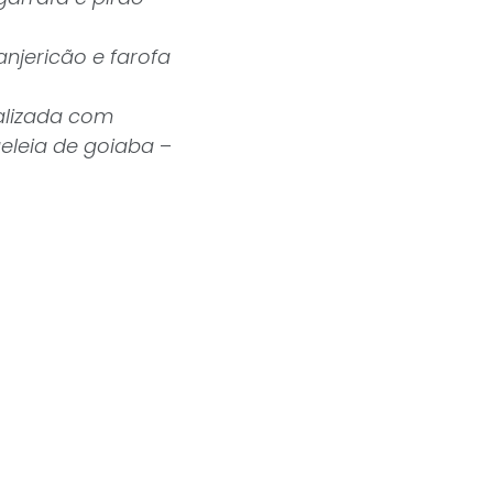
jericão e farofa
nalizada com
geleia de goiaba
–