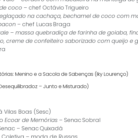
 de coco
– chef Octávio Trigueiro
eglaçado na cachaça, bechamel de coco com man
 bacon
– chef Lucas Braga
vale – massa quebradiça de farinha de goiaba, fi
jo, creme de confeiteiro saborizado com queijo e 
ira
tórias: Menino e a Sacola de Sabenças (Iky Lourenço)
Desequilibradoz – Junto e Misturado)
 Vilas Boas (Sesc)
lo
Ecoar de Memórias
– Senac Sobral
Senac – Senac Quixadá
 Coletiva – moda de Russas