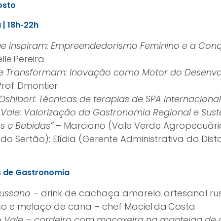
osto
| 18h‑22h
ue inspiram: Empreendedorismo Feminino e a Conq
le Pereira
ue Transformam: Inovação como Motor do Desenvo
Prof. Dmontier
Oshibori: Técnicas de terapias de SPA internacional
Vale: Valorização da Gastronomia Regional e Sust
os e Bebidas”
– Marciano (Vale Verde Agropecuária
do Sertão); Elídia (Gerente Administrativa do Dist
as de Gastronomia
Russano
– drink de cachaça amarela artesanal ru
oco e melaço de cana – chef Maciel da Costa
 Vale – cordeiro com macaxeira na manteiga de g