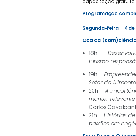
capacitação gratuita 
Programação compl
Segunda‑feira – 4 de
Oca da (com)ciência 
18h
– Desenvolvi
turismo responsá
19h
Empreended
Setor de Aliment
20h
A importân
manter relevante
Carlos Cavalcan
21h
Histórias 
paixões em negó
Ser e Fazer – Oficin