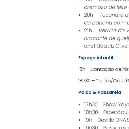
cremoso de leite
20h
Tucunaré d
de banana com
21h
Verrine do 
crocante de quei
chef Beatriz Olive
Espaço infantil
18h – Contação de his
18h30 – Teatro/Circo (
Palco & Passarela
17h30 Show Yayá
18h30 Espetácu
19h Desfile DNA 
19h30 Passarela