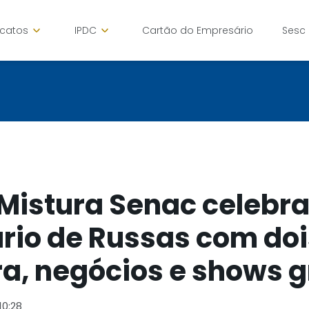
icatos
IPDC
Cartão do Empresário
Sesc
 Mistura Senac celebr
rio de Russas com doi
ra, negócios e shows g
10:28