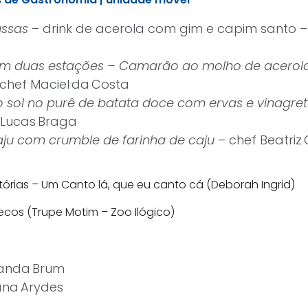
ussas
– drink de acerola com gim e capim santo –
 duas estações – Camarão ao molho de acerola
 chef Maciel da Costa
o sol no purê de batata doce com ervas e vinagre
 Lucas Braga
ju com crumble de farinha de caju
– chef Beatriz 
tórias – Um Canto lá, que eu canto cá (Deborah Ingrid)
ecos (Trupe Motim – Zoo Ilógico)
anda Brum
na Arydes