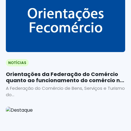
NOTÍCIAS
Orientações da Federação do Comércio
quanto ao funcionamento do comércio no
carnaval de 2021
A Federação do Comércio de Bens, Serviços e Turismo
do...