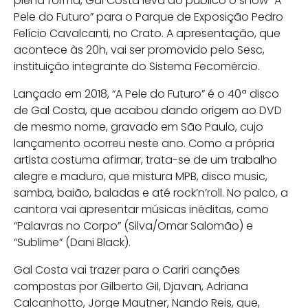
plena forma, Gal Costa leva ao público o show “A
Pele do Futuro” para o Parque de Exposição Pedro
Felício Cavalcanti, no Crato. A apresentação, que
acontece às 20h, vai ser promovido pelo Sesc,
instituição integrante do Sistema Fecomércio.
Lançado em 2018, “A Pele do Futuro” é o 40ª disco
de Gal Costa, que acabou dando origem ao DVD
de mesmo nome, gravado em São Paulo, cujo
lançamento ocorreu neste ano. Como a própria
artista costuma afirmar, trata-se de um trabalho
alegre e maduro, que mistura MPB, disco music,
samba, baião, baladas e até rock’n’roll. No palco, a
cantora vai apresentar músicas inéditas, como
“Palavras no Corpo” (Silva/Omar Salomão) e
“Sublime” (Dani Black).
Gal Costa vai trazer para o Cariri canções
compostas por Gilberto Gil, Djavan, Adriana
Calcanhotto, Jorge Mautner, Nando Reis, que,