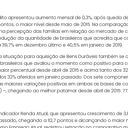
dito apresentou aumento mensal de 0,3%, após queda de
7 pontos, o maior nível desde maio de 2015. Na comparaçã
ra na percepção das famílias em relação ao mercado de
edução da quantidade de brasileiros que acredita que c
tra 39,7% em dezembro último e 40,5% em janeiro de 2019.
, a situação para aquisição de Bens Duráveis também se
e brasileiros que avaliou o momento como positivo para 
maior percentual desde abril de 2015 e acima tanto dos 3
dos 32% aferidos em janeiro passado. Dos sete componente
as maiores variações positivas em ambas as bases de 
%) –, chegando ao melhor patamar desde abril de 2015: 77
indicador Renda Atual, que apresentou crescimento de 3
sado, chegando a 112,7 pontos e alcançando o maior n
como Emprego Atual, registrou retração no comparativo 