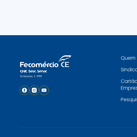
Quem 
Sindic
Cartã
Empres
Pesqui