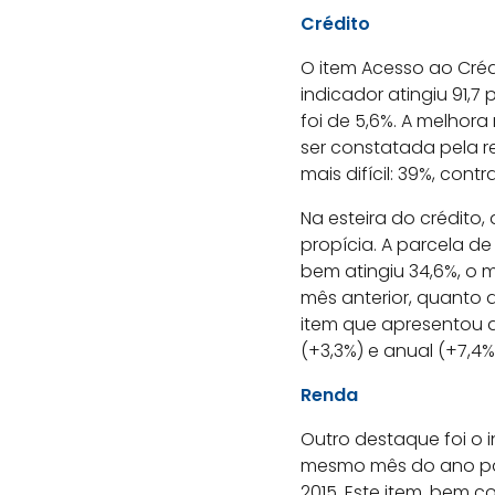
Crédito
O item Acesso ao Cré
indicador atingiu 91,
foi de 5,6%. A melho
ser constatada pela r
mais difícil: 39%, con
Na esteira do crédito
propícia. A parcela d
bem atingiu 34,6%, o 
mês anterior, quanto 
item que apresentou 
(+3,3%) e anual (+7,4
Renda
Outro destaque foi o 
mesmo mês do ano pas
2015. Este item, bem 