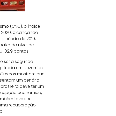
smo (CNC), o índice
e 2020, alcançando
 período de 2019,
aixo do nível de
 102,9 pontos.
de ser a segunda
egistrada em dezembro
s números mostram que
esentam um cenário
rasileira deve ter um
ercepção econômica,
também teve seu
m uma recuperação
a.