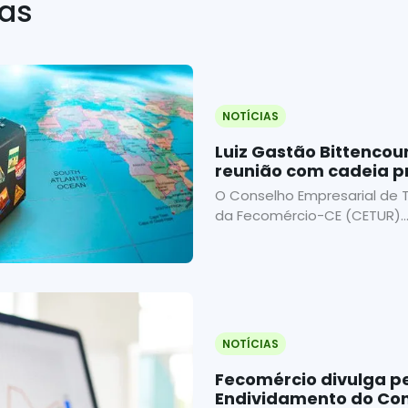
ias
NOTÍCIAS
Luiz Gastão Bittencour
reunião com cadeia p
Turismo
O Conselho Empresarial de 
da Fecomércio-CE (CETUR)..
NOTÍCIAS
Fecomércio divulga p
Endividamento do Co