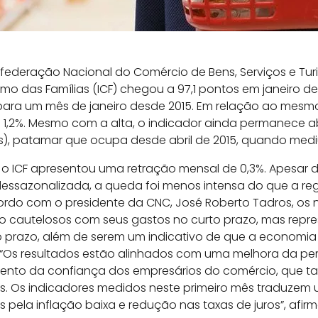
deração Nacional do Comércio de Bens, Serviços e Turi
o das Famílias (ICF) chegou a 97,1 pontos em janeiro d
para um mês de janeiro desde 2015. Em relação ao mesmo
1,2%. Mesmo com a alta, o indicador ainda permanece ab
s), patamar que ocupa desde abril de 2015, quando mediu
 o ICF apresentou uma retração mensal de 0,3%. Apesar 
dessazonalizada, a queda foi menos intensa do que a r
cordo com o presidente da CNC, José Roberto Tadros, o
o cautelosos com seus gastos no curto prazo, mas repr
o prazo, além de serem um indicativo de que a economia b
. “Os resultados estão alinhados com uma melhora da p
umento da confiança dos empresários do comércio, que 
os. Os indicadores medidos neste primeiro mês traduze
 pela inflação baixa e redução nas taxas de juros”, afirm