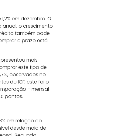
 1,2% em dezembro. O
o anual, o crescimento
 crédito também pode
omprar a prazo está
 apresentou mais
comprar este tipo de
2,7%, observados no
s do ICF, este foi o
comparação – mensal
,5 pontos.
,8% em relação ao
ível desde maio de
mensal. Segundo