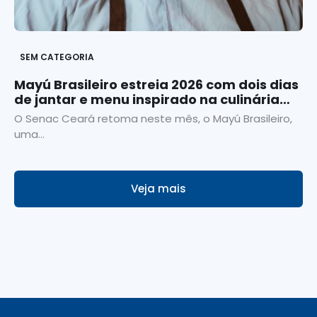
SEM CATEGORIA
Mayú Brasileiro estreia 2026 com dois dias
de jantar e menu inspirado na culinária
goiana
O Senac Ceará retoma neste mês, o Mayú Brasileiro,
uma...
Veja mais