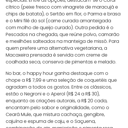
especiais. Entre as opções, destacam-se o Coral
cítrico (peixe fresco com vinagrete de maracujá e
chips de batata), o Sertão em flor, o Parma e brasa
e o Mini filé do sol (carne curada amanteigada
com molho de queijo curado). Outra pedida é o
Pescados na chegada, que reúne polvo, camarão
e mexilhões salteados na manteiga de missô. Para
quem prefere uma alternativa vegetariana, a
Macaxeira prensada é servida com creme de
coalhada seca, conserva de pimentas e melado.
No bar, o happy hour ganha destaque com o
chope a R$ 7,99 e uma seleção de coquetéis que
agradam a todos os gostos. Entre os clássicos,
estão o Negroni e o Aperol (R$ 24 a R$ 30),
enquanto as criações autorais, a R$ 20 cada,
encantam pelo sabor e originalidade, como o
Ceará Mule, que mistura cachaça, gengibre,
cajuína e espuma de caju, e o Saçuena,