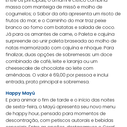
Entre os principais, o Umami e cítrico combina
massa com manteiga de missô e molho de
cogumelos; o Sabor da orla apresenta um risoto de
frutos do mar; e o Caminho do mar traz peixe
branco ao forno com batatas e salada de coco.
Já para os amantes de carne, o Paleta e cajuína
surpreende ao unir paleta braseada ao molho de
natas marmorizado com cajuína e nhoque. Para
finalizar, duas opções de sobremesas: um doce
combinado de café, leite e laranja ou um
cheesecake de chocolate ao leite com
amêndoas.
O valor é 69,00 por pessoa e inclui
entrada, prato principal e sobremesa.
Happy Mayú
E para animar o fim de tarde e o início das noites
de sexta-feira, o Mayú apresenta seu novo menu
de happy hour, pensado para momentos de
descontração, com petiscos autorais e bebidas