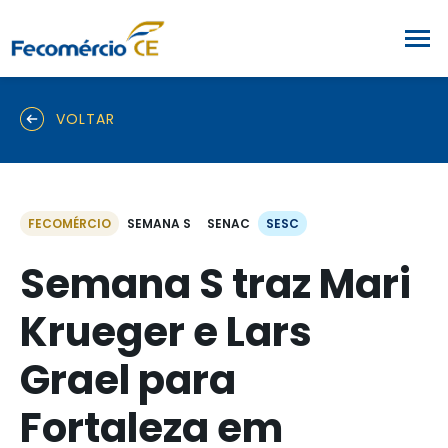
VOLTAR
FECOMÉRCIO
SEMANA S
SENAC
SESC
Semana S traz Mari
Krueger e Lars
Grael para
Fortaleza em