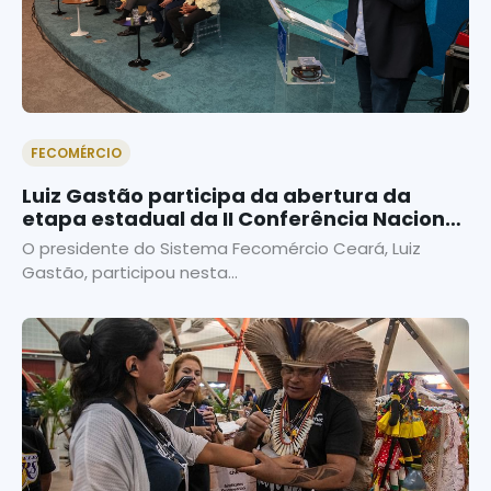
FECOMÉRCIO
Luiz Gastão participa da abertura da
etapa estadual da II Conferência Nacional
do Trabalho
O presidente do Sistema Fecomércio Ceará, Luiz
Gastão, participou nesta...