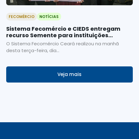
FECOMÉRCIO
NOTÍCIAS
Sistema Fecomércio e CIEDS entregam
recurso Semente para instituições
participantes do Baião Social
O Sistema Fecomércio Ceará realizou na manhã
desta terça-feira, dia...
Veja mais