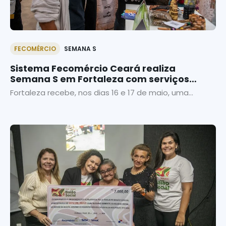
FECOMÉRCIO
SEMANA S
Sistema Fecomércio Ceará realiza
Semana S em Fortaleza com serviços
gratuitos e programação especial
Fortaleza recebe, nos dias 16 e 17 de maio, uma...