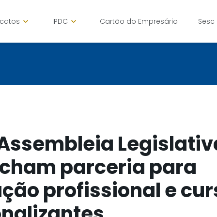
icatos
IPDC
Cartão do Empresário
Sesc
Assembleia Legislativ
echam parceria para
ação profissional e cu
onalizantes