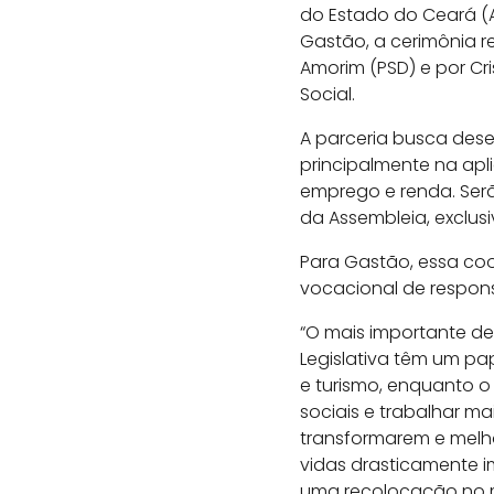
do Estado do Ceará (A
Gastão, a cerimônia r
Amorim (PSD) e por Cr
Social.
A parceria busca dese
principalmente na apl
emprego e renda. Serã
da Assembleia, exclusi
Para Gastão, essa coo
vocacional de respons
“O mais importante de
Legislativa têm um pa
e turismo, enquanto o
sociais e trabalhar 
transformarem e melho
vidas drasticamente 
uma recolocação no 