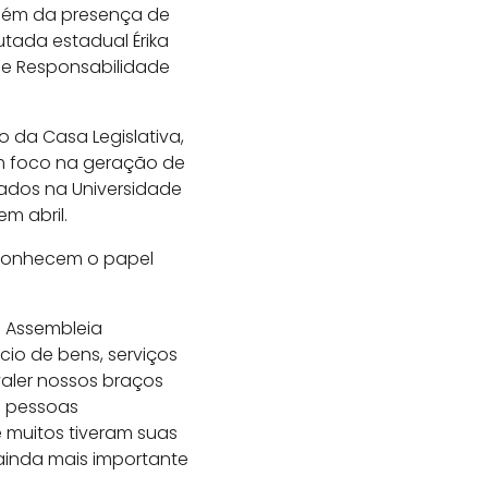
Além da presença de
tada estadual Érika
 de Responsabilidade
 da Casa Legislativa,
om foco na geração de
tados na Universidade
m abril.
reconhecem o papel
a Assembleia
cio de bens, serviços
valer nossos braços
s pessoas
 muitos tiveram suas
inda mais importante