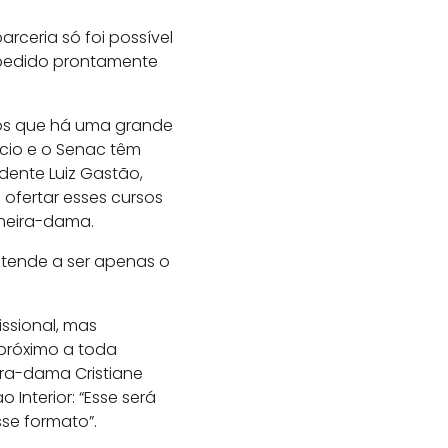
arceria só foi possível
pedido prontamente
mos que há uma grande
cio e o Senac têm
dente Luiz Gastão,
ofertar esses cursos
imeira-dama.
o tende a ser apenas o
ssional, mas
próximo a toda
ira-dama Cristiane
nterior: “Esse será
se formato”.