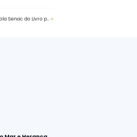
a Senac do Livro p..
do Mar e Herança