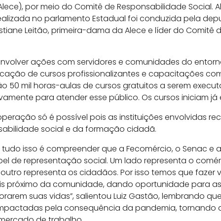
lece), por meio do Comitê de Responsabilidade Social. 
ealizada no parlamento Estadual foi conduzida pela depu
istiane Leitão, primeira-dama da Alece e líder do Comitê
nvolver ações com servidores e comunidades do entorno
icação de cursos profissionalizantes e capacitações c
o 50 mil horas-aulas de cursos gratuitos a serem execu
vamente para atender esse público. Os cursos iniciam já e
peração só é possível pois as instituições envolvidas 
abilidade social e da formação cidadã.
 tudo isso é compreender que a Fecomércio, o Senac e 
pel de representação social. Um lado representa o comér
 outro representa os cidadãos. Por isso temos que fazer 
mais próximo da comunidade, dando oportunidade para a
rarem suas vidas”, salientou Luiz Gastão, lembrando que
impactadas pela consequência da pandemia, tornando a
mercado de trabalho.