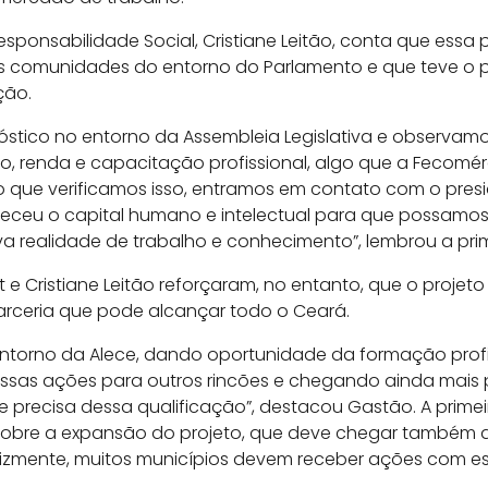
esponsabilidade Social, Cristiane Leitão, conta que essa p
 comunidades do entorno do Parlamento e que teve o 
ção.
óstico no entorno da Assembleia Legislativa e observa
 renda e capacitação profissional, algo que a Fecomér
 que verificamos isso, entramos em contato com o presi
ceu o capital humano e intelectual para que possamos 
a realidade de trabalho e conhecimento”, lembrou a pr
t e Cristiane Leitão reforçaram, no entanto, que o projet
arceria que pode alcançar todo o Ceará.
entorno da Alece, dando oportunidade da formação profi
ssas ações para outros rincões e chegando ainda mais 
precisa dessa qualificação”, destacou Gastão. A prime
obre a expansão do projeto, que deve chegar também ao I
felizmente, muitos municípios devem receber ações com es