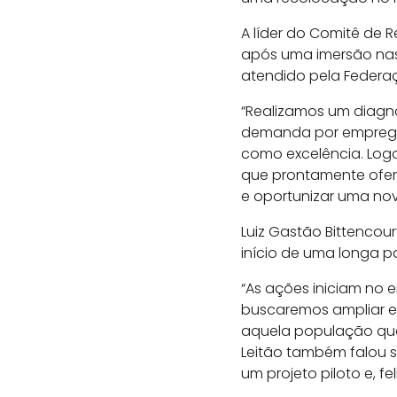
A líder do Comitê de R
após uma imersão nas
atendido pela Federa
“Realizamos um diagn
demanda por emprego,
como excelência. Logo
que prontamente ofere
e oportunizar uma nov
Luiz Gastão Bittencour
início de uma longa p
“As ações iniciam no 
buscaremos ampliar e
aquela população que 
Leitão também falou s
um projeto piloto e, 