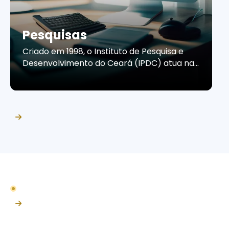
Pesquisas
Criado em 1998, o Instituto de Pesquisa e
Desenvolvimento do Ceará (IPDC) atua na
produção de estudos e pesquisas que
contribuem para a compreensão do
cenário econômico e do comportamento
do consumidor cearense. Por meio de
informações confiáveis e análises
estratégicas, o Instituto apoia empresas e
organizações na tomada de decisões, no
planejamento de ações […]